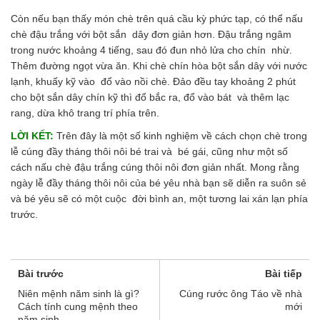
Còn nếu bạn thấy món chè trên quá cầu kỳ phức tạp, có thể nấu
chè đậu trắng với bột sắn dây đơn giản hơn. Đậu trắng ngâm
trong nước khoảng 4 tiếng, sau đó đun nhỏ lửa cho chín nhừ.
Thêm đường ngọt vừa ăn. Khi chè chín hòa bột sắn dây với nước
lạnh, khuấy kỹ vào đổ vào nồi chè. Đảo đều tay khoảng 2 phút
cho bột sắn dây chín kỹ thì đổ bắc ra, đổ vào bát và thêm lạc
rang, dừa khô trang trí phía trên.
LỜI KẾT:
Trên đây là một số kinh nghiệm về cách chọn chè trong
lễ cúng đầy tháng thôi nôi bé trai và bé gái, cũng như một số
cách nấu chè đậu trắng cúng thôi nôi đơn giản nhất. Mong rằng
ngày lễ đầy tháng thôi nôi của bé yêu nhà bạn sẽ diễn ra suôn sẻ
và bé yêu sẽ có một cuộc đời bình an, một tương lai xán lạn phía
trước.
Bài trước
Bài tiếp
Niên mệnh năm sinh là gì?
Cúng rước ông Táo về nhà
Cách tính cung mệnh theo
mới
năm sinh