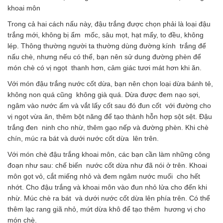
khoai môn
Trong cả hai cách nấu này, đậu trắng được chọn phải là loại đậu
trắng mới, không bị ẩm mốc, sâu mọt, hạt mẩy, to đều, không
lép. Thông thường người ta thường dùng đường kính trắng để
nấu chè, nhưng nếu có thể, bạn nên sử dung đường phèn để
món chè có vị ngọt thanh hơn, cảm giác tươi mát hơn khi ăn.
Với món đậu trắng nước cốt dừa, bạn nên chọn loại dừa bánh tẻ,
không non quá cũng không già quá. Dừa được đem nạo sợi,
ngâm vào nước ấm và vắt lấy cốt sau đó đun cốt với đường cho
vị ngọt vừa ăn, thêm bột năng để tạo thành hỗn hợp sột sệt. Đậu
trắng đen ninh cho nhừ, thêm gạo nếp và đường phèn. Khi chè
chín, múc ra bát và dưới nước cốt dừa lên trên.
Với món chè đậu trắng khoai môn, các bạn cần làm những công
đoạn như sau: chế biến nước cốt dừa như đã nói ở trên. Khoai
môn gọt vỏ, cắt miếng nhỏ và đem ngâm nước muối cho hết
nhớt. Cho đậu trắng và khoai môn vào đun nhỏ lửa cho đến khi
nhừ. Múc chè ra bát và dưới nước cốt dừa lên phía trên. Có thể
thêm lạc rang giã nhỏ, mứt dừa khô để tạo thêm hương vị cho
món chè.