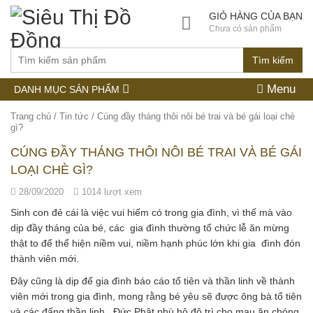
GIỎ HÀNG CỦA BẠN
Chưa có sản phẩm
Tìm kiếm
Menu
DANH MỤC SẢN PHẨM
Trang chủ
/
Tin tức
/
Cúng đầy tháng thôi nôi bé trai và bé gái loại chè
gì?
CÚNG ĐẦY THÁNG THÔI NÔI BÉ TRAI VÀ BÉ GÁI
LOẠI CHÈ GÌ?
28/09/2020
1014 lượt xem
Sinh con đẻ cái là việc vui hiếm có trong gia đình, vì thế mà vào
dịp đầy tháng của bé, các gia đình thường tổ chức lễ ăn mừng
thật to để thể hiện niềm vui, niềm hạnh phúc lớn khi gia đình đón
thành viên mới.
Đây cũng là dịp để gia đình báo cáo tổ tiên và thần linh về thành
viên mới trong gia đình, mong rằng bé yêu sẽ được ông bà tổ tiên
và các đấng thần linh, Đức Phật phù hộ độ trì cho mau ăn chóng