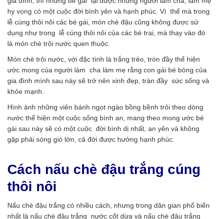
gia đình, thì những bé gái lại được những người làm cha, làm mẹ
hy vọng có một cuộc đời bình yên và hạnh phúc. Vì thế mà trong
lễ cúng thôi nôi các bé gái, món chè đậu cũng không được sử
dụng như trong lễ cúng thôi nôi của các bé trai, mà thay vào đó
là món chè trôi nước quen thuộc.
Món chè trôi nước, với đặc tính là trắng trẻo, tròn đầy thể hiện
ước mong của người làm cha làm mẹ rằng con gái bé bỏng của
gia đình mình sau này sẽ trở nên xinh đẹp, tràn đầy sức sống và
khỏe mạnh.
Hình ảnh những viên bánh ngọt ngào bồng bềnh trôi theo dòng
nước thể hiện một cuộc sống bình an, mang theo mong ước bé
gái sau này sẽ có một cuộc đời bình dị nhất, an yên và không
gặp phải sóng gió lớn, cả đời được hưởng hạnh phúc.
Cách nấu chè đậu trắng cúng
thôi nôi
Nấu chè đậu trắng có nhiều cách, nhưng trong dân gian phổ biến
nhất là nấu chè đậu trắng nước cốt dừa và nấu chè đậu trắng