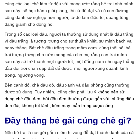
cúng các loại chè làm từ đậu với mong ước rằng bé trai nhà mình
sau này sẽ học hành giỏi giang, thi cử đỗ đạt và có con đường
công danh sự nghiệp hơn người, từ đó làm điệu tổ, quang tông,
dạng gianh cho dòng họ.
Trong số các loại đậu, người ta thường sử dụng nhất là đậu trắng
vì đậu trắng là tượng trưng cho sự thuần khiết, sự minh bạch và
ngay thẳng. Bát chè đậu trắng trong mâm cơm cúng thôi nôi bé
trai tượng trưng cho ước mong của cha mẹ rằng con trai mình
sau này sẽ trở thành một người tốt, một đấng nam nhi ngay thẳng
đầu đội trời chân đạp đất để được mọi người xung quanh kính
trọng, ngưỡng vọng.
Bên cạnh đó, chè đậu đỏ, đậu xanh và đậu phộng cũng thường
được sử dụng. Tuy nhiên, cũng cần phải lưu ý
không nên sử
dụng chè đậu đen, bởi đậu đen thường được gắn với những điều
đen đủi, không tốt lành, kém may mắn trong cuộc sống.
Đầy tháng bé gái cúng chè gì?
Nếu bé trai là nơi gửi gắm niềm hi vọng đỗ đạt thành danh của cả