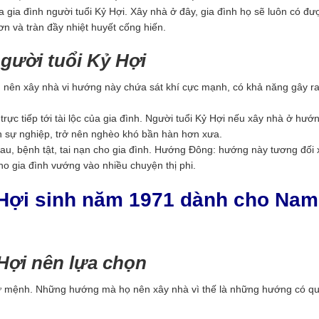
gia đình người tuổi Kỷ Hợi. Xây nhà ở đây, gia đình họ sẽ luôn có đư
ơn và tràn đầy nhiệt huyết cống hiến.
gười tuổi Kỷ Hợi
g nên xây nhà vi hướng này chứa sát khí cực mạnh, có khả năng gây ra
c tiếp tới tài lộc của gia đình. Người tuổi Kỷ Hợi nếu xây nhà ở hướ
nh sự nghiệp, trở nên nghèo khó bần hàn hơn xưa.
u, bệnh tật, tai nạn cho gia đình. Hướng Đông: hướng này tương đối 
ho gia đình vướng vào nhiều chuyện thị phi.
Hợi sinh năm 1971 dành cho Nam
Hợi nên lựa chọn
tứ mệnh. Những hướng mà họ nên xây nhà vì thế là những hướng có qu