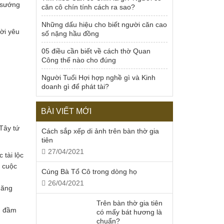
g sướng
căn cô chín tính cách ra sao?
Những dấu hiệu cho biết người căn cao
ời yêu
số nặng hầu đồng
05 điều cần biết về cách thờ Quan
Công thế nào cho đúng
Người Tuổi Hợi hợp nghề gì và Kinh
doanh gì để phát tài?
BÀI VIẾT MỚI
Tây tứ
Cách sắp xếp di ảnh trên bàn thờ gia
tiên
27/04/2021
 tài lộc
 cuộc
Cúng Bà Tổ Cô trong dòng họ
26/04/2021
năng
Trên bàn thờ gia tiên
m đầm
có mấy bát hương là
chuẩn?