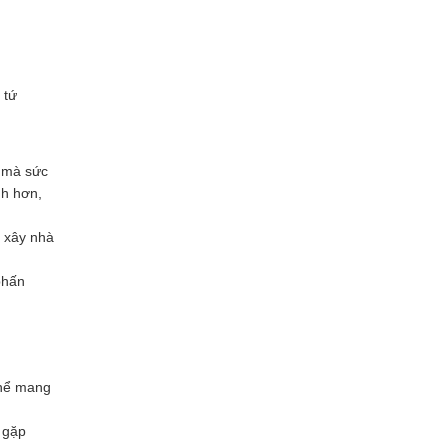
 tứ
y mà sức
nh hơn,
n xây nhà
phấn
thể mang
 gặp