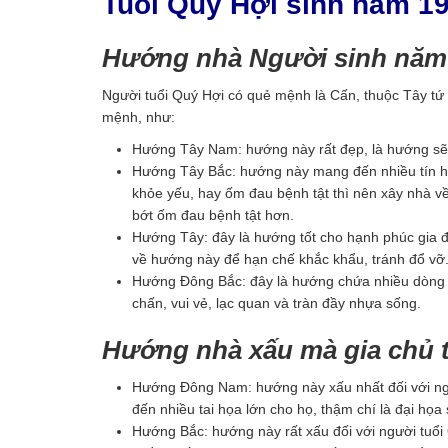
Tuổi Quý Hợi sinh năm 1
Hướng nhà Người sinh năm 
Người tuổi Quý Hợi có quẻ mệnh là Cấn, thuộc Tây tứ
mệnh, như:
Hướng Tây Nam: hướng này rất đẹp, là hướng sẽ ma
Hướng Tây Bắc: hướng này mang đến nhiều tín hi
khỏe yếu, hay ốm đau bệnh tật thì nên xây nhà 
bớt ốm đau bệnh tật hơn.
Hướng Tây: đây là hướng tốt cho hạnh phúc gia đ
về hướng này để hạn chế khắc khẩu, tránh đổ vỡ
Hướng Đông Bắc: đây là hướng chứa nhiều dòng si
chấn, vui vẻ, lạc quan và tràn đầy nhựa sống.
Hướng nhà xấu mà gia chủ t
Hướng Đông Nam: hướng này xấu nhất đối với ngư
đến nhiều tai họa lớn cho họ, thậm chí là đại họa 
Hướng Bắc: hướng này rất xấu đối với người tuổi