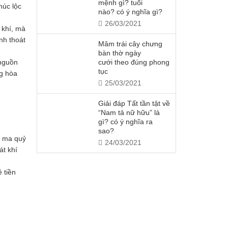
mệnh gì? tuổi
húc lộc
nào? có ý nghĩa gì?
26/03/2021
 khí, mà
nh thoát
Mâm trái cây chưng
bàn thờ ngày
cưới theo đúng phong
 nguồn
tục
g hòa
25/03/2021
Giải đáp Tất tần tật về
“Nam tả nữ hữu” là
gì? có ý nghĩa ra
sao?
ị ma quỷ
24/03/2021
át khí
 tiền