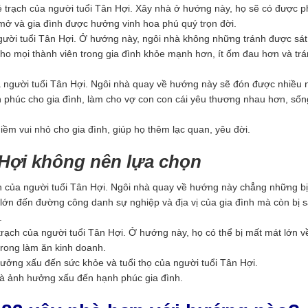
 trạch của người tuổi Tân Hợi. Xây nhà ở hướng này, họ sẽ có được p
mở và gia đình được hưởng vinh hoa phú quý trọn đời.
gười tuổi Tân Hợi. Ở hướng này, ngôi nhà không những tránh được sát
ho mọi thành viên trong gia đình khỏe mạnh hơn, ít ốm đau hơn và trá
a người tuổi Tân Hợi. Ngôi nhà quay về hướng này sẽ đón được nhiều
phúc cho gia đình, làm cho vợ con con cái yêu thương nhau hơn, sốn
m vui nhỏ cho gia đình, giúp họ thêm lạc quan, yêu đời.
 Hợi không nên lựa chọn
 của người tuổi Tân Hợi. Ngôi nhà quay về hướng này chẳng những b
 lớn đến đường công danh sự nghiệp và địa vị của gia đình mà còn bị s
.
ch của người tuổi Tân Hợi. Ở hướng này, họ có thể bị mất mát lớn về
 trong làm ăn kinh doanh.
ng xấu đến sức khỏe và tuổi thọ của người tuổi Tân Hợi.
à ảnh hưởng xấu đến hạnh phúc gia đình.