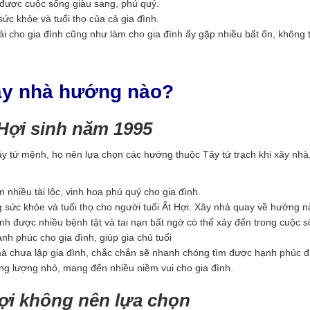
 được cuộc sống giàu sang, phú quý.
c khỏe và tuổi thọ của cả gia đình.
ải cho gia đình cũng như làm cho gia đình ấy gặp nhiều bất ổn, không
xây nhà hướng nào?
Hợi sinh năm 1995
ây tứ mệnh, họ nên lựa chọn các hướng thuộc Tây tứ trạch khi xây nhà,
nhiều tài lộc, vinh hoa phú quý cho gia đình.
sức khỏe và tuổi thọ cho người tuổi Ất Hợi. Xây nhà quay về hướng n
 được nhiều bệnh tật và tai nạn bất ngờ có thể xảy đến trong cuộc s
h phúc cho gia đình, giúp gia chủ tuổi
mà chưa lập gia đình, chắc chắn sẽ nhanh chóng tìm được hạnh phúc đ
 lượng nhỏ, mang đến nhiều niềm vui cho gia đình.
ợi không nên lựa chọn