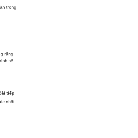
oàn trong
ng rằng
mình sẽ
Bài tiếp
xác nhất