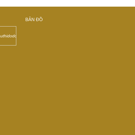
BẢN ĐỒ
euthidodongdep/