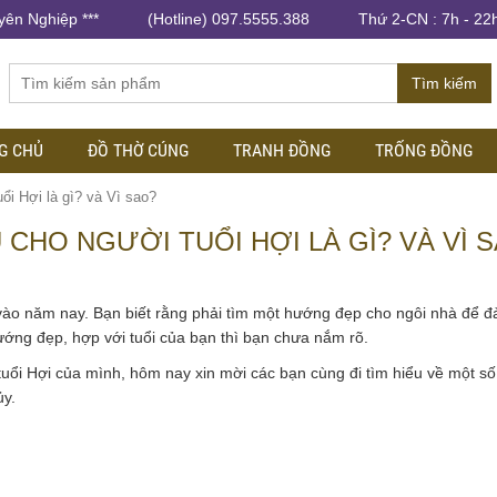
yên Nghiệp ***
(Hotline) 097.5555.388
Thứ 2-CN : 7h - 22
Tìm kiếm
G CHỦ
ĐỒ THỜ CÚNG
TRANH ĐỒNG
TRỐNG ĐỒNG
i Hợi là gì? và Vì sao?
HO NGƯỜI TUỔI HỢI LÀ GÌ? VÀ VÌ 
vào năm nay. Bạn biết rằng phải tìm một hướng đẹp cho ngôi nhà để 
ướng đẹp, hợp với tuổi của bạn thì bạn chưa nắm rõ.
ổi Hợi của mình, hôm nay xin mời các bạn cùng đi tìm hiểu về một số
ủy.