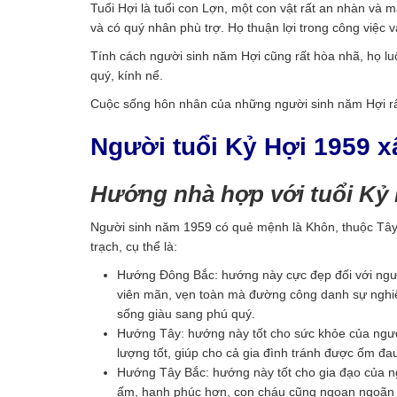
Tuổi Hợi là tuổi con Lợn, một con vật rất an nhàn và
và có quý nhân phù trợ. Họ thuận lợi trong công việc 
Tính cách người sinh năm Hợi cũng rất hòa nhã, họ l
quý, kính nể.
Cuộc sống hôn nhân của những người sinh năm Hợi rấ
Người tuổi Kỷ Hợi 1959 
Hướng nhà hợp với tuổi Kỷ H
Người sinh năm 1959 có quẻ mệnh là Khôn, thuộc Tây
trạch, cụ thể là:
Hướng Đông Bắc: hướng này cực đẹp đối với người
viên mãn, vẹn toàn mà đường công danh sự nghi
sống giàu sang phú quý.
Hướng Tây: hướng này tốt cho sức khỏe của ngườ
lượng tốt, giúp cho cả gia đình tránh được ốm đau
Hướng Tây Bắc: hướng này tốt cho gia đạo của n
ấm, hạnh phúc hơn, con cháu cũng ngoan ngoãn h