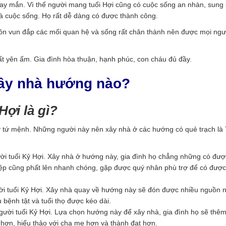
 may mắn. Vì thế người mang tuổi Hợi cũng có cuộc sống an nhàn, sun
và cuộc sống. Họ rất dễ dàng có được thành công.
uôn vun đắp các mối quan hệ và sống rất chân thành nên được mọi ngư
t yên ấm. Gia đình hòa thuận, hạnh phúc, con cháu đủ đầy.
xây nhà hướng nào?
ợi là gì?
 tứ mệnh. Những người này nên xây nhà ở các hướng có quẻ trạch là 
 tuổi Kỷ Hợi. Xây nhà ở hướng này, gia đình họ chẳng những có được
ệp cũng phất lên nhanh chóng, gặp được quý nhân phù trợ để có được
i tuổi Kỷ Hợi. Xây nhà quay về hướng này sẽ đón được nhiều nguồn 
 bệnh tật và tuổi thọ được kéo dài.
gười tuổi Kỷ Hợi. Lựa chọn hướng này để xây nhà, gia đình họ sẽ thê
ơn, hiếu thảo với cha mẹ hơn và thành đạt hơn.