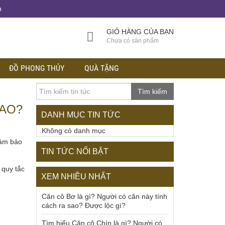
h
GIỎ HÀNG CỦA BẠN
Chưa có sản phẩm
ĐỒ PHONG THỦY
QUÀ TẶNG
Tìm kiếm
SAO?
DANH MỤC TIN TỨC
Không có danh mục
đảm bảo
TIN TỨC NỔI BẬT
 quy tắc
XEM NHIỀU NHẤT
Căn cô Bơ là gì? Người có căn này tính
cách ra sao? Được lộc gì?
Tìm hiểu Căn cô Chín là gì? Người có