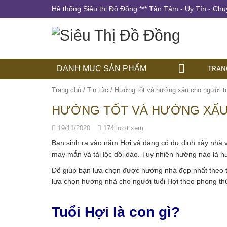
Hệ thống Siêu thị Đồ Đồng *** Tận Tâm - Uy Tín - Chu
TRAN
DANH MỤC SẢN PHẨM
Trang chủ
/
Tin tức
/
Hướng tốt và hướng xấu cho người tuổ
HƯỚNG TỐT VÀ HƯỚNG XẤU C
19/11/2020
174 lượt xem
Bạn sinh ra vào năm Hợi và đang có dự định xây nhà 
may mắn và tài lộc dồi dào. Tuy nhiên hướng nào là h
Để giúp bạn lựa chọn được hướng nhà đẹp nhất theo tu
lựa chọn hướng nhà cho người tuổi Hợi theo phong th
Tuổi Hợi là con gì?