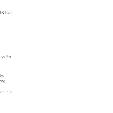
 thể hạnh
 cụ thể
ày,
ống.
ích thực.