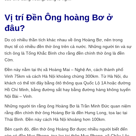
Vị trí Đền Ông hoàng Bơ ở
đâu?
Do có nhiều thần tích khác nhau về ông Hoàng Bơ, nên trong
thực tế có nhiều đền thờ ông trên cả nước. Những người tin và sự
tích ông là Tống Khắc Bình cho rằng đền chính thờ ông là đền
Cờn.
Đền này nằm tại thị xã Hoàng Mai – Nghệ An, cách thành phố
Vinh 75km và cách Hà Nội khoảng chừng 300km. Từ Hà Nội, du
khách có thể tới đây bằng ôtô thông qua Quốc Lộ 1A hoặc đường
Hồ Chí Minh, bằng đường sắt hay bằng đường hàng không tuyến
Nội Bài – Vinh.
Những người tin rằng ông Hoàng Bơ là Trần Minh Đức quan niệm
rằng đền chính thờ ông Hoàng Bơ là đền Hưng Long, tọa lạc tại
Thái Bình. Đền này cách Hà Nội khoảng hơn 100km.
Bên cạnh đó, đền thờ ông Hoàng Bơ được nhiều người biết đến
còn có đền Mục Phong, tọa lạc tại thôn Mục Phong, xã Châu Lộc,