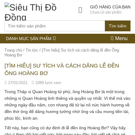
GIỎ HÀNG CỦA BẠN
Chưa có sản phẩm
Tìm kiếm
Menu
DANH MỤC SẢN PHẨM
Trang chủ
/
Tin tức
/
[Tìm hiểu] Sư tích và cách dâng lễ đền Ông
Hoàng Bơ
[TÌM HIỂU] SƯ TÍCH VÀ CÁCH DÂNG LỄ ĐỀN
ÔNG HOÀNG BƠ
27/01/2021
1089 lượt xem
Trong Thập vị Quan Hoàng tứ phủ, ông Hoàng Bơ là một trong
những vị Quan Hoàng linh thiêng và quyền uy nhất. Vì thế mà vào
những ngày đầu năm, con nhang đệ tử lại nô nức hành hương về
đền thờ ông để dâng hương tưởng nhớ ông và cầu mong tiền tài,
phúc lộc, bình an.
Tết này, bạn cũng có dự định đi lễ đền ông Hoàng Bơ? Vậy hãy
chú ý theo dõi bài viết này, bởi ngay sau đây, bài viết sẽ chia sẻ