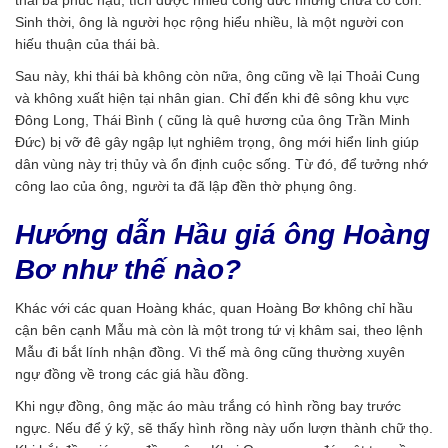
thái bà phúc hậu, tích được nhiều công đức nhưng chưa có con.
Sinh thời, ông là người học rộng hiểu nhiều, là một người con
hiếu thuận của thái bà.
Sau này, khi thái bà không còn nữa, ông cũng về lại Thoải Cung
và không xuất hiện tại nhân gian. Chỉ đến khi đê sông khu vực
Đông Long, Thái Bình ( cũng là quê hương của ông Trần Minh
Đức) bị vỡ đê gây ngập lụt nghiêm trọng, ông mới hiển linh giúp
dân vùng này trị thủy và ổn định cuộc sống. Từ đó, để tưởng nhớ
công lao của ông, người ta đã lập đền thờ phụng ông.
Hướng dẫn Hầu giá ông Hoàng
Bơ như thế nào?
Khác với các quan Hoàng khác, quan Hoàng Bơ không chỉ hầu
cận bên cạnh Mẫu mà còn là một trong tứ vị khâm sai, theo lệnh
Mẫu đi bắt lính nhận đồng. Vì thế mà ông cũng thường xuyên
ngự đồng về trong các giá hầu đồng.
Khi ngự đồng, ông mặc áo màu trắng có hình rồng bay trước
ngực. Nếu để ý kỹ, sẽ thấy hình rồng này uốn lượn thành chữ thọ.