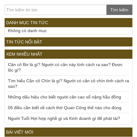
Tìm kiếm
DANH MỤC TIN TỨC
Không có danh mục
TIN TỨC NỔI BẬT
XEM NHIỀU NHẤT
Căn cô Bơ là gì? Người có căn này tính cách ra sao? Được
lộc gì?
Tìm hiểu Căn cô Chín là gì? Người có căn cô chín tính cách ra
sao?
Những dấu hiệu cho biết người căn cao số nặng hầu đồng
05 điều cần biết về cách thờ Quan Công thế nào cho đúng
Người Tuổi Hợi hợp nghề gì và Kinh doanh gì để phát tài?
BÀI VIẾT MỚI