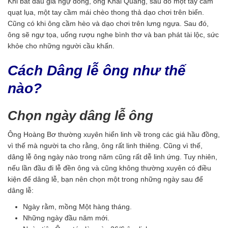
Khi bắt đầu giá ngự đồng, ông Khai Quang, sau đó một tay cầm
quạt lụa, một tay cầm mái chèo thong thả dạo chơi trên biển.
Cũng có khi ông cầm hèo và dạo chơi trên lưng ngựa. Sau đó,
ông sẽ ngự tọa, uống rượu nghe bình thơ và ban phát tài lộc, sức
khỏe cho những người cầu khấn.
Cách Dâng lễ ông như thế
nào?
Chọn ngày dâng lễ ông
Ông Hoàng Bơ thường xuyên hiển linh về trong các giá hầu đồng,
vì thế mà người ta cho rằng, ông rất linh thiêng. Cũng vì thế,
dâng lễ ông ngày nào trong năm cũng rất dễ linh ứng. Tuy nhiên,
nếu lần đầu đi lễ đền ông và cũng không thường xuyên có điều
kiện để dâng lễ, bạn nên chọn một trong những ngày sau để
dâng lễ:
Ngày rằm, mồng Một hàng tháng.
Những ngày đầu năm mới.