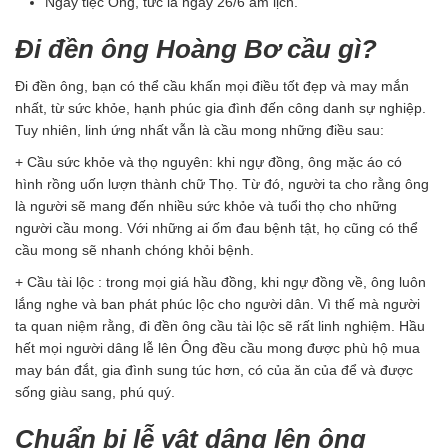
Ngày tiệc Ông, tức là ngày 26/6 âm lịch.
Đi đền ông Hoàng Bơ cầu gì?
Đi đền ông, bạn có thể cầu khấn mọi điều tốt đẹp và may mắn
nhất, từ sức khỏe, hạnh phúc gia đình đến công danh sự nghiệp.
Tuy nhiên, linh ứng nhất vẫn là cầu mong những điều sau:
+ Cầu sức khỏe và thọ nguyên: khi ngự đồng, ông mặc áo có
hình rồng uốn lượn thành chữ Thọ. Từ đó, người ta cho rằng ông
là người sẽ mang đến nhiều sức khỏe và tuổi thọ cho những
người cầu mong. Với những ai ốm đau bệnh tật, họ cũng có thể
cầu mong sẽ nhanh chóng khỏi bệnh.
+ Cầu tài lộc : trong mọi giá hầu đồng, khi ngự đồng về, ông luôn
lắng nghe và ban phát phúc lộc cho người dân. Vì thế mà người
ta quan niệm rằng, đi đền ông cầu tài lộc sẽ rất linh nghiệm. Hầu
hết mọi người dâng lễ lên Ông đều cầu mong được phù hộ mua
may bán đắt, gia đình sung túc hơn, có của ăn của để và được
sống giàu sang, phú quý.
Chuẩn bị lễ vật dâng lên ông