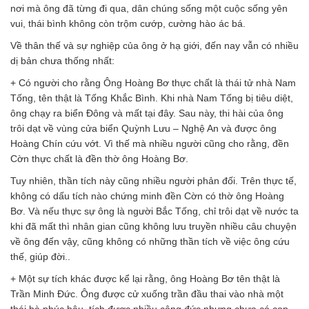
nơi mà ông đã từng đi qua, dân chúng sống một cuộc sống yên
vui, thái bình không còn trộm cướp, cường hào ác bá.
Về thân thế và sự nghiệp của ông ở hạ giới, đến nay vẫn có nhiều
dị bản chưa thống nhất:
+ Có người cho rằng Ông Hoàng Bơ thực chất là thái tử nhà Nam
Tống, tên thật là Tống Khắc Bình. Khi nhà Nam Tống bị tiêu diệt,
ông chạy ra biển Đông và mất tại đây. Sau này, thi hài của ông
trôi dạt về vùng cửa biển Quỳnh Lưu – Nghệ An và được ông
Hoàng Chín cứu vớt. Vì thế mà nhiều người cũng cho rằng, đền
Cờn thực chất là đền thờ ông Hoàng Bơ.
Tuy nhiên, thần tích này cũng nhiều người phản đối. Trên thực tế,
không có dấu tích nào chứng minh đền Cờn có thờ ông Hoàng
Bơ. Và nếu thực sự ông là người Bắc Tống, chỉ trôi dạt về nước ta
khi đã mất thì nhân gian cũng không lưu truyền nhiều câu chuyện
về ông đến vậy, cũng không có những thần tích về việc ông cứu
thế, giúp đời..
+ Một sự tích khác được kể lại rằng, ông Hoàng Bơ tên thật là
Trần Minh Đức. Ông được cử xuống trần đầu thai vào nhà một