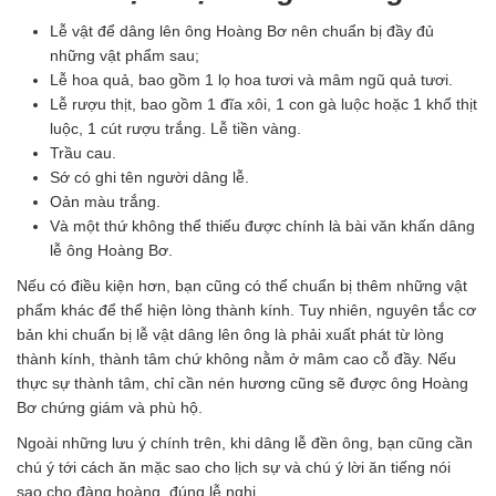
Lễ vật để dâng lên ông Hoàng Bơ nên chuẩn bị đầy đủ
những vật phẩm sau;
Lễ hoa quả, bao gồm 1 lọ hoa tươi và mâm ngũ quả tươi.
Lễ rượu thịt, bao gồm 1 đĩa xôi, 1 con gà luộc hoặc 1 khổ thịt
luộc, 1 cút rượu trắng. Lễ tiền vàng.
Trầu cau.
Sớ có ghi tên người dâng lễ.
Oản màu trắng.
Và một thứ không thể thiếu được chính là bài văn khấn dâng
lễ ông Hoàng Bơ.
Nếu có điều kiện hơn, bạn cũng có thể chuẩn bị thêm những vật
phẩm khác để thể hiện lòng thành kính. Tuy nhiên, nguyên tắc cơ
bản khi chuẩn bị lễ vật dâng lên ông là phải xuất phát từ lòng
thành kính, thành tâm chứ không nằm ở mâm cao cỗ đầy. Nếu
thực sự thành tâm, chỉ cần nén hương cũng sẽ được ông Hoàng
Bơ chứng giám và phù hộ.
Ngoài những lưu ý chính trên, khi dâng lễ đền ông, bạn cũng cần
chú ý tới cách ăn mặc sao cho lịch sự và chú ý lời ăn tiếng nói
sao cho đàng hoàng, đúng lễ nghi.