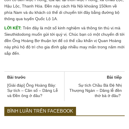
Hậu Lộc, Thanh Hóa. Đền này cách Hà Nội khoảng 150km về
phía Nam và du khách có thể di chuyển tới đây bằng đường bộ
thông qua tuyến Quốc Lộ 1A.
LỜI KẾT:
Trên đây là một số kinh nghiệm và thông tin thú vị mà
Sieuthidodong muốn gửi tới quý vị. Chúc bạn có một chuyến đi tới
đền Ông Hoàng Bơ thuận lợi để có thể cầu khấn vị Quan Hoàng
này phù hộ độ trì cho gia đình gặp nhiều may mắn trong năm mới
sắp đến.
Bài trước
Bài tiếp
[Giải đáp] Ông Hoàng Bảy:
Sự tích Chầu Bà Đệ Nhị
Sự tích – Căn số – Dâng Lễ
Thượng Ngàn – Dâng lễ đền
và Đền ông ở đâu?
thờ bà ở đâu?
BÌNH LUẬN TRÊN FACEBOOK