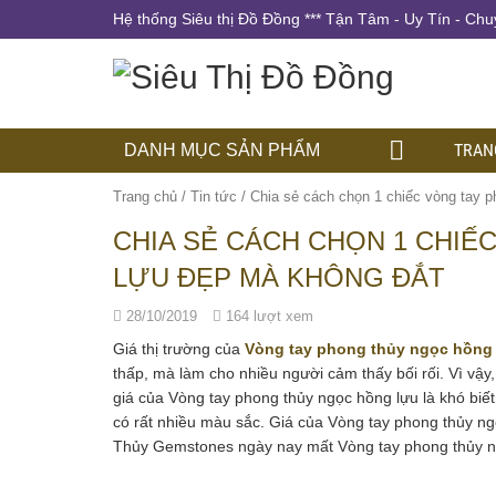
Hệ thống Siêu thị Đồ Đồng *** Tận Tâm - Uy Tín - Chu
TRAN
DANH MỤC SẢN PHẨM
Trang chủ
/
Tin tức
/
Chia sẻ cách chọn 1 chiếc vòng tay 
CHIA SẺ CÁCH CHỌN 1 CHI
LỰU ĐẸP MÀ KHÔNG ĐẮT
28/10/2019
164 lượt xem
Giá thị trường của
Vòng tay phong thủy ngọc hồng
thấp, mà làm cho nhiều người cảm thấy bối rối. Vì v
giá của Vòng tay phong thủy ngọc hồng lựu là khó biết 
có rất nhiều màu sắc. Giá của Vòng tay phong thủy 
Thủy Gemstones ngày nay mất Vòng tay phong thủy ng