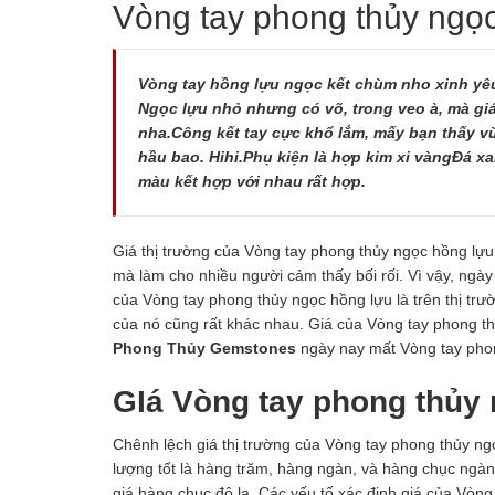
Vòng tay phong thủy ngọc
Vòng tay hồng lựu ngọc kết chùm nho xinh yê
Ngọc lựu nhỏ nhưng có võ, trong veo à, mà giá 
nha.Công kết tay cực khổ lắm, mấy bạn thấy vừ
hầu bao. Hihi.Phụ kiện là hợp kim xi vàngĐá xa
màu kết hợp với nhau rất hợp.
Giá thị trường của Vòng tay phong thủy ngọc hồng lựu 
mà làm cho nhiều người cảm thấy bối rối. Vì vậy, ng
của Vòng tay phong thủy ngọc hồng lựu là trên thị tr
của nó cũng rất khác nhau. Giá của Vòng tay phong 
Phong Thủy Gemstones
ngày nay mất Vòng tay phong
GIá Vòng tay phong thủy 
Chênh lệch giá thị trường của Vòng tay phong thủy ng
lượng tốt là hàng trăm, hàng ngàn, và hàng chục ngà
giá hàng chục đô la. Các yếu tố xác định giá của Vòn