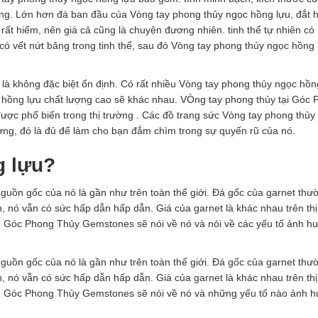
iống. Lớn hơn đá ban đầu của Vòng tay phong thủy ngọc hồng lựu, đắt 
ất hiếm, nên giá cả cũng là chuyện đương nhiên. tinh thể tự nhiên có 
g có vết nứt băng trong tinh thể, sau đó Vòng tay phong thủy ngọc hồng
 là không đặc biệt ổn định. Có rất nhiều Vòng tay phong thủy ngọc hồn
 hồng lựu chất lượng cao sẽ khác nhau. VÒng tay phong thủy tại Góc
ược phổ biến trong thị trường . Các đồ trang sức Vòng tay phong thủy
ượng, đó là đủ để làm cho bạn đắm chìm trong sự quyến rũ của nó.
g lựu?
Nguồn gốc của nó là gần như trên toàn thế giới. Đá gốc của garnet thư
, nó vẫn có sức hấp dẫn hấp dẫn. Giá của garnet là khác nhau trên thị
ay, Góc Phong Thủy Gemstones sẽ nói về nó và nói về các yếu tố ảnh 
Nguồn gốc của nó là gần như trên toàn thế giới. Đá gốc của garnet thư
, nó vẫn có sức hấp dẫn hấp dẫn. Giá của garnet là khác nhau trên thị
ay, Góc Phong Thủy Gemstones sẽ nói về nó và những yếu tố nào ảnh 