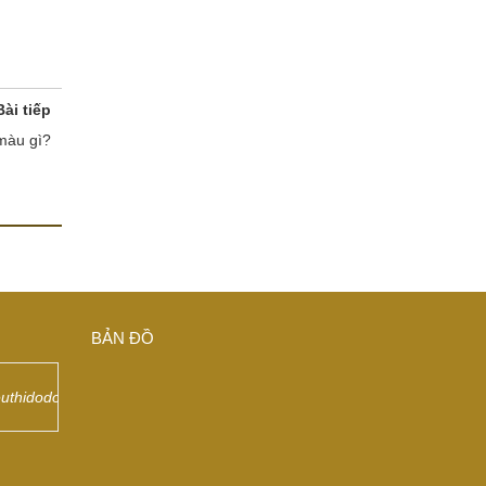
Bài tiếp
màu gì?
BẢN ĐỒ
euthidodongdep/