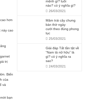
mệnh gì? tuổi
nào? có ý nghĩa gì?
26/03/2021
ẽ cao hơn
Mâm trái cây chưng
bàn thờ ngày
cưới theo đúng phong
t này cao
tục
25/03/2021
băng
Giải đáp Tất tần tật về
“Nam tả nữ hữu” là
 garnet
gì? có ý nghĩa ra
sao?
á trị
24/03/2021
lớn. Biến
ch của
ế và
n mời bạn