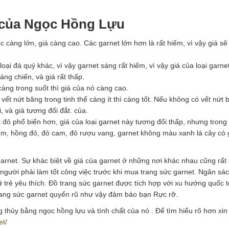
g của Ngọc Hồng Lựu
 càng lớn, giá càng cao. Các garnet lớn hơn là rất hiếm, vì vậy giá s
loại đá quý khác, vì vậy garnet sáng rất hiếm, vì vậy giá của loại garne
áng chiến, và giá rất thấp.
càng trong suốt thì giá của nó càng cao.
vết nứt băng trong tinh thể càng ít thì càng tốt. Nếu không có vết nứt 
i, và giá tương đối đắt. của.
et đỏ phổ biến hơn, giá của loại garnet này tương đối thấp, nhưng trong
ím, hồng đỏ, đỏ cam, đỏ rượu vang, garnet không màu xanh lá cây có gi
garnet. Sự khác biệt về giá của garnet ở những nơi khác nhau cũng rất 
 người phải làm tốt công việc trước khi mua trang sức garnet. Ngân sá
 trẻ yêu thích. Đồ trang sức garnet được tích hợp với xu hướng quốc t
trang sức garnet quyến rũ như vậy đảm bảo bạn Rực rỡ.
 thủy bằng ngọc hồng lựu và tính chất của nó . Để tìm hiểu rõ hơn xi
et/