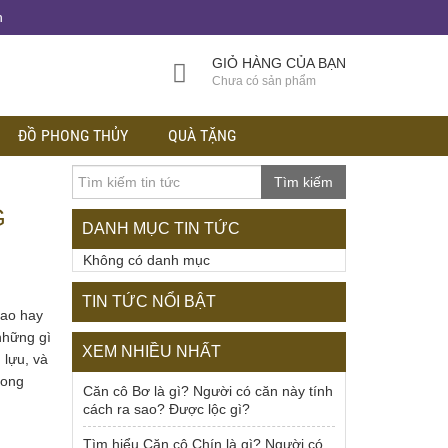
h
GIỎ HÀNG CỦA BẠN
Chưa có sản phẩm
ĐỒ PHONG THỦY
QUÀ TẶNG
Tìm kiếm
G
DANH MỤC TIN TỨC
Không có danh mục
TIN TỨC NỔI BẬT
cao hay
những gì
XEM NHIỀU NHẤT
 lựu, và
hong
Căn cô Bơ là gì? Người có căn này tính
cách ra sao? Được lộc gì?
Tìm hiểu Căn cô Chín là gì? Người có