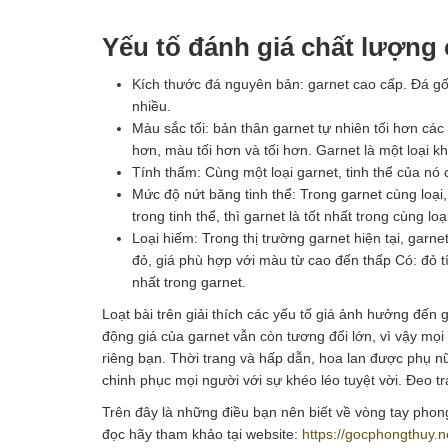
Yếu tố đánh giá chất lượn
Kích thước đá nguyên bản: garnet cao cấp. Đá gốc
nhiều.
Màu sắc tối: bản thân garnet tự nhiên tối hơn các 
hơn, màu tối hơn và tối hơn. Garnet là một loại kh
Tính thấm: Cùng một loại garnet, tinh thể của nó 
Mức độ nứt băng tinh thể: Trong garnet cùng loại, 
trong tinh thể, thì garnet là tốt nhất trong cùng loạ
Loại hiếm: Trong thị trường garnet hiện tại, garn
đỏ, giá phù hợp với màu từ cao đến thấp Có: đỏ t
nhất trong garnet.
Loạt bài trên giải thích các yếu tố giá ảnh hưởng đến 
động giá của garnet vẫn còn tương đối lớn, vì vậy mọi
riêng bạn. Thời trang và hấp dẫn, hoa lan được phụ nữ
chinh phục mọi người với sự khéo léo tuyệt vời. Đeo 
Trên đây là những điều bạn nên biết về vòng tay phong
đọc hãy tham khảo tại website:
https://gocphongthuy.n