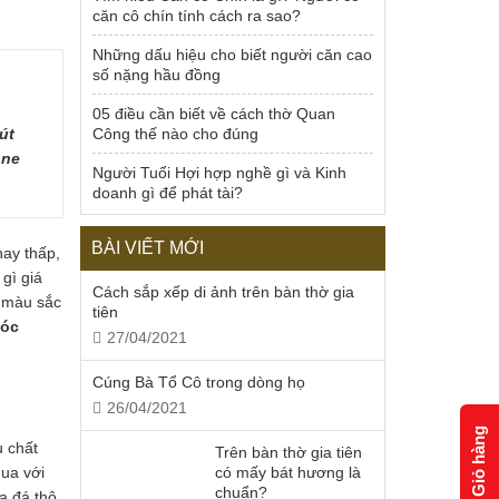
căn cô chín tính cách ra sao?
Những dấu hiệu cho biết người căn cao
số nặng hầu đồng
05 điều cần biết về cách thờ Quan
Công thế nào cho đúng
út
one
Người Tuổi Hợi hợp nghề gì và Kinh
doanh gì để phát tài?
BÀI VIẾT MỚI
hay thấp,
gì giá
Cách sắp xếp di ảnh trên bàn thờ gia
à màu sắc
tiên
óc
27/04/2021
Cúng Bà Tổ Cô trong dòng họ
26/04/2021
Giỏ hàng
u chất
Trên bàn thờ gia tiên
có mấy bát hương là
ua với
chuẩn?
a đá thô,