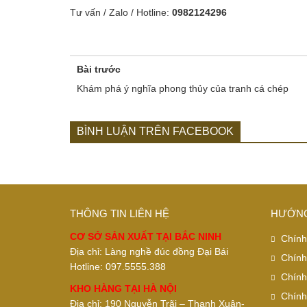
Tư vấn / Zalo / Hotline:
0982124296
Bài trước
Khám phá ý nghĩa phong thủy của tranh cá chép
BÌNH LUẬN TRÊN FACEBOOK
THÔNG TIN LIÊN HỆ
HƯỚNG
CƠ SỞ SẢN XUẤT TẠI BẮC NINH
Chính
Địa chỉ: Làng nghề đúc đồng Đại Bái
Chính
Hotline: 097.5555.388
Chính
KHO HÀNG TẠI HÀ NỘI
Chính
Địa chỉ: 190 Nguyễn Trãi – Thanh Xuân-