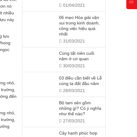
01/04/2021
hơn nó
ít nhiều
06 mẹo Hóa giải vận
 lựu này
xui trong kinh doanh,
công việc hiệu quả
nhất
g lựu
31/03/2021
 Phong
 ngọc
Cúng tất niên cuối
năm ở cơ quan
30/03/2021
03 điều cần biết về Lễ
ờng nhỏ,
cúng tạ đất đầu năm
 trường,
28/03/2021
hưởng đến
Bộ tam sên gồm
những gì? Có ý nghĩa
ờng nhỏ,
như thế nào?
 trường,
27/03/2021
hưởng
Cây hạnh phúc hợp