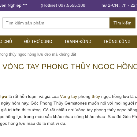
yên Nghiệp ***
(Hotline) 097.5555.388
Thứ 2-CN : 7h - 22
Tìm kiếm
G CHỦ
ĐỒ THỜ CÚNG
TRANH ĐỒNG
TRỐNG ĐỒNG
phong thủy ngọc hồng lựu đẹp mà không đắt
ẾC VÒNG TAY PHONG THỦY NGỌC HỒN
 lựu
là rất hỗn loạn, và giá của
Vòng tay
phong
thủy
ngọc hồng lựu là 
ậy, ngày hôm nay, Góc Phong Thủy Gemstones muốn nói với mọi người 
giá trị trên thị trường. Có rất nhiều nơi Vòng tay phong thủy ngọc hồng
ngọc hồng lựu trong màu sắc khác nhau cũng khác nhau. Sau đó Góc P
ọc hồng lựu màu đỏ là một ví dụ.