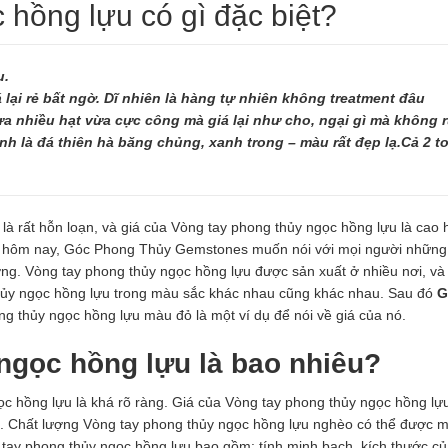
 hồng lựu có gì đặc biệt?
u.
lại rẻ bất ngờ. Dĩ nhiên là hàng tự nhiên không treatment đâu
a nhiều hạt vừa cực công mà giá lại như cho, ngại gì mà không r
nh là đá thiên hà băng chủng, xanh trong – màu rất đẹp lạ.Cả 2 t
là rất hỗn loạn, và giá của Vòng tay phong thủy ngọc hồng lựu là cao 
ày hôm nay, Góc Phong Thủy Gemstones muốn nói với mọi người những 
ường. Vòng tay phong thủy ngọc hồng lựu được sản xuất ở nhiều nơi, v
thủy ngọc hồng lựu trong màu sắc khác nhau cũng khác nhau. Sau đó
G
 thủy ngọc hồng lựu màu đỏ là một ví dụ để nói về giá của nó.
ngọc hồng lựu là bao nhiêu?
ọc hồng lựu là khá rõ ràng. Giá của Vòng tay phong thủy ngọc hồng lự
n. Chất lượng Vòng tay phong thủy ngọc hồng lựu nghèo có thể được m
g tay phong thủy ngọc hồng lựu bao gồm: tính minh bạch, kích thước củ