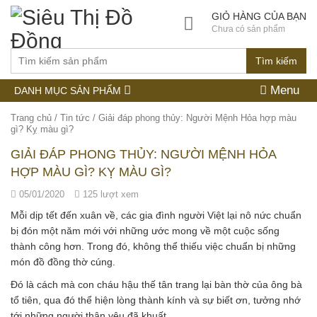
GIỎ HÀNG CỦA BẠN
Chưa có sản phẩm
Tìm kiếm
Menu
DANH MỤC SẢN PHẨM
Trang chủ
/
Tin tức
/
Giải đáp phong thủy: Người Mệnh Hỏa hợp màu
gì? Kỵ màu gì?
GIẢI ĐÁP PHONG THỦY: NGƯỜI MỆNH HỎA
HỢP MÀU GÌ? KỴ MÀU GÌ?
05/01/2020
125 lượt xem
Mỗi dịp tết đến xuân về, các gia đình người Việt lại nô nức chuẩn
bị đón một năm mới với những ước mong về một cuộc sống
thành công hơn. Trong đó, không thể thiếu việc chuẩn bị những
món đồ đồng thờ cúng.
Đó là cách mà con cháu hậu thế tân trang lại bàn thờ của ông bà
tổ tiên, qua đó thể hiện lòng thành kính và sự biết ơn, tưởng nhớ
tới những người thân yêu đã khuất.