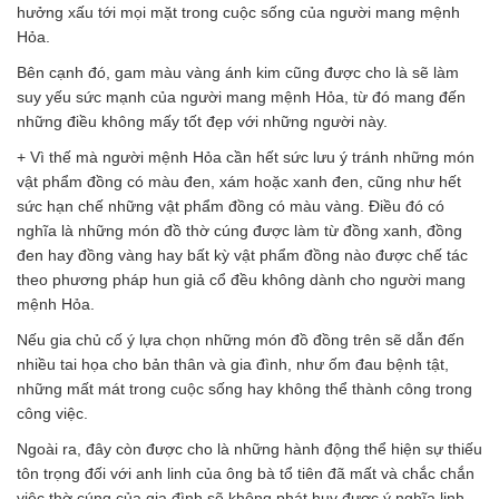
hưởng xấu tới mọi mặt trong cuộc sống của người mang mệnh
Hỏa.
Bên cạnh đó, gam màu vàng ánh kim cũng được cho là sẽ làm
suy yếu sức mạnh của người mang mệnh Hỏa, từ đó mang đến
những điều không mấy tốt đẹp với những người này.
+ Vì thế mà người mệnh Hỏa cần hết sức lưu ý tránh những món
vật phẩm đồng có màu đen, xám hoặc xanh đen, cũng như hết
sức hạn chế những vật phẩm đồng có màu vàng. Điều đó có
nghĩa là những món đồ thờ cúng được làm từ đồng xanh, đồng
đen hay đồng vàng hay bất kỳ vật phẩm đồng nào được chế tác
theo phương pháp hun giả cổ đều không dành cho người mang
mệnh Hỏa.
Nếu gia chủ cố ý lựa chọn những món đồ đồng trên sẽ dẫn đến
nhiều tai họa cho bản thân và gia đình, như ốm đau bệnh tật,
những mất mát trong cuộc sống hay không thể thành công trong
công việc.
Ngoài ra, đây còn được cho là những hành động thể hiện sự thiếu
tôn trọng đối với anh linh của ông bà tổ tiên đã mất và chắc chắn
việc thờ cúng của gia đình sẽ không phát huy được ý nghĩa linh