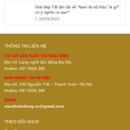
Giải đáp Tất tần tật về “Nam tả nữ hữu” là gì?
có ý nghĩa ra sao?
24/03/2021
THÔNG TIN LIÊN HỆ
CƠ SỞ SẢN XUẤT TẠI BẮC NINH
Địa chỉ: Làng nghề đúc đồng Đại Bái
Hotline: 097.5555.388
KHO HÀNG TẠI HÀ NỘI
Địa chỉ: 190 Nguyễn Trãi – Thanh Xuân- Hà Nội
Hotline: 097.5555.388
EMAIL
sieuthidodong.vn@gmail.com
THEO DÕI SHOP