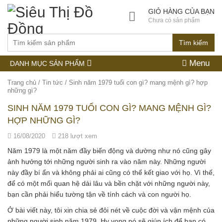
GIỎ HÀNG CỦA BẠN
Chưa có sản phẩm
Tìm kiếm
Menu
DANH MỤC SẢN PHẨM
Trang chủ
/
Tin tức
/
Sinh năm 1979 tuổi con gì? mang mệnh gì? hợp
những gì?
SINH NĂM 1979 TUỔI CON GÌ? MANG MỆNH GÌ?
HỢP NHỮNG GÌ?
16/08/2020
218 lượt xem
Năm 1979 là một năm đầy biến động và dường như nó cũng gây
ảnh hưởng tới những người sinh ra vào năm này. Những người
này đầy bí ẩn và không phải ai cũng có thể kết giao với họ. Vì thế,
để có một mối quan hệ dài lâu và bền chặt với những người này,
bạn cần phải hiểu tường tận về tính cách và con người họ.
Ở bài viết này, tôi xin chia sẻ đôi nét về cuộc đời và vận mệnh của
những người sinh năm 1979. Hy vọng nó sẽ giúp ích để bạn có