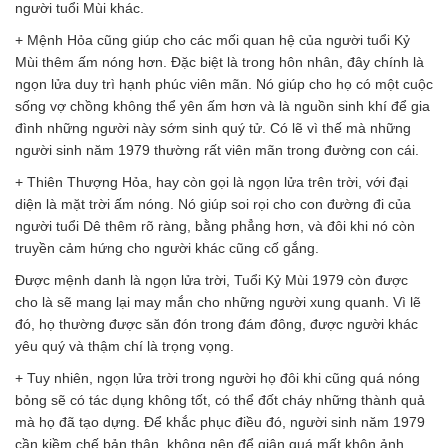
người tuổi Mùi khác.
+ Mệnh Hỏa cũng giúp cho các mối quan hệ của người tuổi Kỷ
Mùi thêm ấm nóng hơn. Đặc biệt là trong hôn nhân, đây chính là
ngọn lửa duy trì hạnh phúc viên mãn. Nó giúp cho họ có một cuộc
sống vợ chồng không thể yên ấm hơn và là nguồn sinh khí để gia
đình những người này sớm sinh quý tử. Có lẽ vì thế mà những
người sinh năm 1979 thường rất viên mãn trong đường con cái.
+ Thiên Thượng Hỏa, hay còn gọi là ngọn lửa trên trời, với đại
diện là mặt trời ấm nóng. Nó giúp soi rọi cho con đường đi của
người tuổi Dê thêm rõ ràng, bằng phẳng hơn, và đôi khi nó còn
truyền cảm hứng cho người khác cũng cố gắng.
Được mệnh danh là ngọn lửa trời, Tuổi Kỷ Mùi 1979 còn được
cho là sẽ mang lại may mắn cho những người xung quanh. Vì lẽ
đó, họ thường được săn đón trong đám đông, được người khác
yêu quý và thậm chí là trọng vọng.
+ Tuy nhiên, ngọn lửa trời trong người họ đôi khi cũng quá nóng
bỏng sẽ có tác dụng không tốt, có thể đốt cháy những thành quả
mà họ đã tạo dựng. Để khắc phục điều đó, người sinh năm 1979
cần kiềm chế bản thân, không nên để giận quá mất khôn ảnh