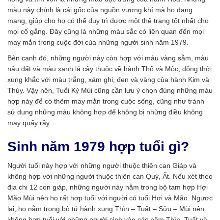
màu này chính là cái gốc của nguồn vượng khí mà họ đang
mang, giúp cho họ có thể duy trì được một thể trạng tốt nhất cho
mọi cố gắng. Đây cũng là những màu sắc có liên quan đến mọi
may mắn trong cuộc đời của những người sinh năm 1979.
Bên cạnh đó, những người này còn hợp với màu vàng sẫm, màu
nâu đất và màu xanh lá cây thuộc về hành Thổ và Mộc, đồng thời
xung khắc với màu trắng, xám ghi, đen và vàng của hành Kim và
Thủy. Vậy nên, Tuổi Kỷ Mùi cũng cần lưu ý chọn đúng những màu
hợp này để có thêm may mắn trong cuộc sống, cũng như tránh
sử dụng những màu không hợp để không bị những điều không
may quấy rầy.
Sinh năm 1979 hợp tuổi gì?
Người tuổi này hợp với những người thuộc thiên can Giáp và
không hợp với những người thuộc thiên can Quý, Ất. Nếu xét theo
địa chi 12 con giáp, những người này nằm trong bộ tam hợp Hợi
Mão Mùi nên họ rất hợp tuổi với người có tuổi Hợi và Mão. Ngược
lại, họ nằm trong bộ tứ hành xung Thìn – Tuất – Sửu – Mùi nên
không hợp tuổi với những người sinh vào các năm Thìn, Tuất và