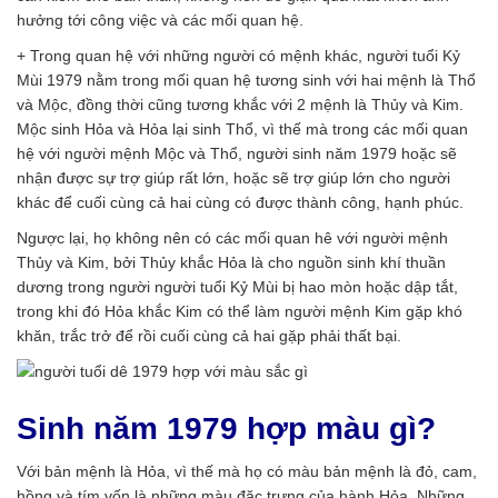
hưởng tới công việc và các mối quan hệ.
+ Trong quan hệ với những người có mệnh khác, người tuổi Kỷ
Mùi 1979 nằm trong mối quan hệ tương sinh với hai mệnh là Thổ
và Mộc, đồng thời cũng tương khắc với 2 mệnh là Thủy và Kim.
Mộc sinh Hỏa và Hỏa lại sinh Thổ, vì thế mà trong các mối quan
hệ với người mệnh Mộc và Thổ, người sinh năm 1979 hoặc sẽ
nhận được sự trợ giúp rất lớn, hoặc sẽ trợ giúp lớn cho người
khác để cuối cùng cả hai cùng có được thành công, hạnh phúc.
Ngược lại, họ không nên có các mối quan hê với người mệnh
Thủy và Kim, bởi Thủy khắc Hỏa là cho nguồn sinh khí thuần
dương trong người người tuổi Kỷ Mùi bị hao mòn hoặc dập tắt,
trong khi đó Hỏa khắc Kim có thể làm người mệnh Kim gặp khó
khăn, trắc trở để rồi cuối cùng cả hai gặp phải thất bại.
Sinh năm 1979 hợp màu gì?
Với bản mệnh là Hỏa, vì thế mà họ có màu bản mệnh là đỏ, cam,
hồng và tím vốn là những màu đặc trưng của hành Hỏa. Những