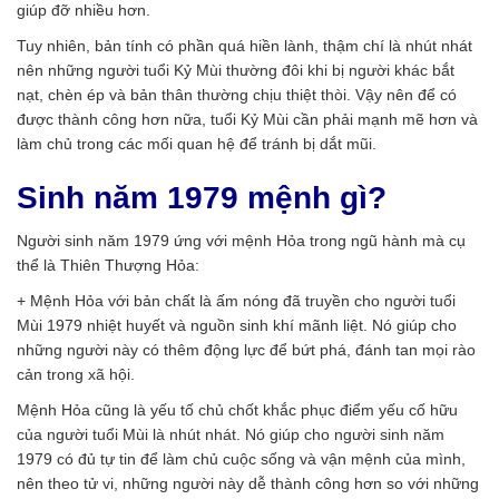
giúp đỡ nhiều hơn.
Tuy nhiên, bản tính có phần quá hiền lành, thậm chí là nhút nhát
nên những người tuổi Kỷ Mùi thường đôi khi bị người khác bắt
nạt, chèn ép và bản thân thường chịu thiệt thòi. Vậy nên để có
được thành công hơn nữa, tuổi Kỷ Mùi cần phải mạnh mẽ hơn và
làm chủ trong các mối quan hệ để tránh bị dắt mũi.
Sinh năm 1979 mệnh gì?
Người sinh năm 1979 ứng với mệnh Hỏa trong ngũ hành mà cụ
thể là Thiên Thượng Hỏa:
+ Mệnh Hỏa với bản chất là ấm nóng đã truyền cho người tuổi
Mùi 1979 nhiệt huyết và nguồn sinh khí mãnh liệt. Nó giúp cho
những người này có thêm động lực để bứt phá, đánh tan mọi rào
cản trong xã hội.
Mệnh Hỏa cũng là yếu tố chủ chốt khắc phục điểm yếu cố hữu
của người tuổi Mùi là nhút nhát. Nó giúp cho người sinh năm
1979 có đủ tự tin để làm chủ cuộc sống và vận mệnh của mình,
nên theo tử vi, những người này dễ thành công hơn so với những