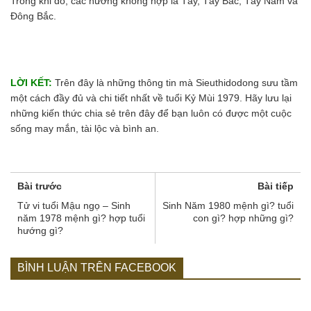
Trong khi đó, các hướng không hợp là Tây, Tây Bắc, Tây Nam và
Đông Bắc.
LỜI KẾT:
Trên đây là những thông tin mà Sieuthidodong sưu tầm
một cách đầy đủ và chi tiết nhất về tuổi Kỷ Mùi 1979. Hãy lưu lại
những kiến thức chia sẻ trên đây để bạn luôn có được một cuộc
sống may mắn, tài lộc và bình an.
Bài trước
Bài tiếp
Tử vi tuổi Mậu ngọ – Sinh
Sinh Năm 1980 mệnh gì? tuổi
năm 1978 mệnh gì? hợp tuổi
con gì? hợp những gì?
hướng gì?
BÌNH LUẬN TRÊN FACEBOOK