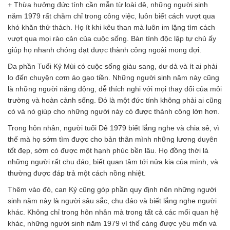
+ Thừa hưởng đức tính cần mẫn từ loài dê, những người sinh
năm 1979 rất chăm chỉ trong công việc, luôn biết cách vượt qua
khó khăn thử thách. Họ ít khi kêu than mà luôn im lặng tìm cách
vượt qua mọi rào cản của cuộc sống. Bàn tính độc lập tự chủ ấy
giúp họ nhanh chóng đạt được thành công ngoài mong đợi.
Đa phần Tuổi Kỷ Mùi có cuộc sống giàu sang, dư dả và ít ai phải
lo đến chuyện cơm áo gạo tiền. Những người sinh năm này cũng
là những người năng động, dễ thích nghi với mọi thay đổi của môi
trường và hoàn cảnh sống. Đó là một đức tính không phải ai cũng
có và nó giúp cho những người này có được thành công lớn hơn.
Trong hôn nhân, người tuổi Dê 1979 biết lắng nghe và chia sẻ, vì
thế mà họ sớm tìm được cho bản thân mình những lương duyên
tốt đẹp, sớm có được một hạnh phúc bền lâu. Họ đồng thời là
những người rất chu đáo, biết quan tâm tới nửa kia của mình, và
thường được đáp trả một cách nồng nhiệt.
Thêm vào đó, can Kỷ cũng góp phần quy định nên những người
sinh năm này là người sâu sắc, chu đáo và biết lắng nghe người
khác. Không chỉ trong hôn nhân mà trong tất cả các mối quan hệ
khác, những người sinh năm 1979 vì thế càng được yêu mến và