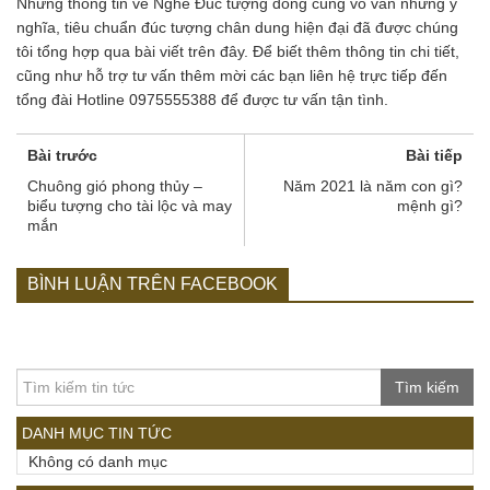
Những thông tin về Nghề Đúc tượng đồng cùng vô vàn những ý
nghĩa, tiêu chuẩn đúc tượng chân dung hiện đại đã được chúng
tôi tổng hợp qua bài viết trên đây. Để biết thêm thông tin chi tiết,
cũng như hỗ trợ tư vấn thêm mời các bạn liên hệ trực tiếp đến
tổng đài Hotline 0975555388 để được tư vấn tận tình.
Bài trước
Bài tiếp
Chuông gió phong thủy –
Năm 2021 là năm con gì?
biểu tượng cho tài lộc và may
mệnh gì?
mắn
BÌNH LUẬN TRÊN FACEBOOK
Tìm kiếm
DANH MỤC TIN TỨC
Không có danh mục