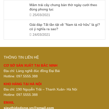
Mâm trái cây chưng bàn thờ ngày cưới theo
đúng phong tục
25/03/2021
Giải đáp Tất tần tật về “Nam tả nữ hữu” là gì?
có ý nghĩa ra sao?
24/03/2021
THÔNG TIN LIÊN HỆ
CƠ SỞ SẢN XUẤT TẠI BẮC NINH
Địa chỉ: Làng nghề đúc đồng Đại Bái
Hotline: 097.5555.388
KHO HÀNG TẠI HÀ NỘI
Địa chỉ: 190 Nguyễn Trãi – Thanh Xuân- Hà Nội
Hotline: 097.5555.388
EMAIL
sieuthidodong.vn@gmail.com