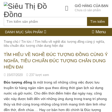
GIỎ HÀNG CỦA BẠN
Chưa có sản phẩm
Tìm kiếm
Menu
DANH MỤC SẢN PHẨM
Trang chủ
/
Tin tức
/
Tìm hiểu về nghề đúc tượng đồng cùng ý nghĩa,
tiêu chuẩn đúc tượng chân dung hiện đại
TÌM HIỂU VỀ NGHỀ ĐÚC TƯỢNG ĐỒNG CÙNG Ý
NGHĨA, TIÊU CHUẨN ĐÚC TƯỢNG CHÂN DUNG
HIỆN ĐẠI
15/07/2020
237 lượt xem
Đúc tượng đồng
là một trong số những công việc được lưu
truyền từ hàng ngàn năm qua theo dòng thời gian lịch sử dựng
nước và giữ nước. Cho đến thời điểm hiện đại ngày nay, công
việc này được biết đến với những ứng dụng trong trang trí phong
thủy và thờ cúng trong những công trình mang tính tâm linh như
đền thờ, đình chùa…. Hay cơ bản hơn đó chính là Đúc tượng