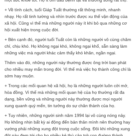
một sức khỏe tốt. Họ ít ốm đau bệnh tật và thường sống rất thọ.
+ Về tính cách, tuổi Giáp Tuất thường rất thông minh, nhanh
nhạy. Họ rất tinh tường và nhìn trước được xu thế vận động của
xã hội. Cũng vì thế mà những người này ít khi bỏ qua những cơ
hội xuất hiện trong cuộc đời.
+ Bên cạnh đó, người tuổi Tuất còn là những người vô cùng chăm
chỉ, chịu khó. Họ không ngại khó, không ngại khổ, sẵn sàng làm
những việc mà người khác cảm thấy khó khăn, ngần ngại.
Thêm vào đó, những người này thường được ông trời ban phát
cho nhiều may mắn trong đời. Vì thế mà việc họ thành công chỉ là
sớm hay muộn.
+ Trong các mối quan hệ xã hội, họ là những người luôn cởi mở,
hòa đồng. Vì thế mà những mối quan hệ của họ thường rất đa
dạng, bền vững và những người này thường được mọi người
xung quanh quý mến, tin tưởng do sự chân thành của họ.
+ Tuy nhiên, những người sinh năm 1994 lại vô cùng nóng nảy.
Họ không nhịn bất kỳ ai động đến bản thân mình nên thường hay
vướng phải những xung đột trong cuộc sống. Đôi khi những xung
đột này đem tới cho họ nhiều kẻ thù cản trở con đường thành