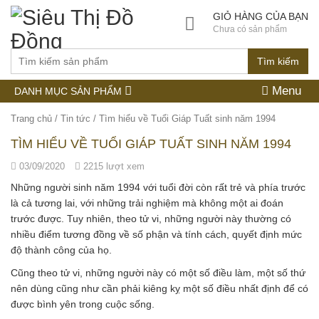
GIỎ HÀNG CỦA BẠN
Chưa có sản phẩm
Tìm kiếm
Menu
DANH MỤC SẢN PHẨM
Trang chủ
/
Tin tức
/
Tìm hiểu về Tuổi Giáp Tuất sinh năm 1994
TÌM HIỂU VỀ TUỔI GIÁP TUẤT SINH NĂM 1994
03/09/2020
2215 lượt xem
Những người sinh năm 1994 với tuổi đời còn rất trẻ và phía trước
là cả tương lai, với những trải nghiệm mà không một ai đoán
trước được. Tuy nhiên, theo tử vi, những người này thường có
nhiều điểm tương đồng về số phận và tính cách, quyết định mức
độ thành công của họ.
Cũng theo tử vi, những người này có một số điều làm, một số thứ
nên dùng cũng như cần phải kiêng kỵ một số điều nhất định để có
được bình yên trong cuộc sống.