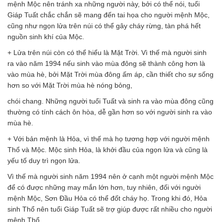
mệnh Mộc nên tránh xa những người này, bởi có thể nói, tuổi
Giáp Tuất chắc chắn sẽ mang đến tai họa cho người mệnh Mộc,
cũng như ngọn lửa trên núi có thể gây cháy rừng, tàn phá hết
nguồn sinh khí của Mộc.
+ Lửa trên núi còn có thể hiểu là Mặt Trời. Vì thế mà người sinh
ra vào năm 1994 nếu sinh vào mùa đông sẽ thành công hơn là
vào mùa hè, bởi Mặt Trời mùa đông ấm áp, cần thiết cho sự sống
hơn so với Mặt Trời mùa hè nóng bỏng,
chói chang. Những người tuổi Tuất và sinh ra vào mùa đông cũng
thường có tính cách ôn hòa, dễ gần hơn so với người sinh ra vào
mùa hè.
+ Với bản mệnh là Hỏa, vì thế mà họ tương hợp với người mệnh
Thổ và Mộc. Mộc sinh Hỏa, là khởi đầu của ngọn lửa và cũng là
yếu tố duy trì ngọn lửa.
Vì thế mà người sinh năm 1994 nên ở cạnh một người mệnh Mộc
để có được những may mắn lớn hơn, tuy nhiên, đối với người
mệnh Mộc, Sơn Đầu Hỏa có thể đốt cháy họ. Trong khi đó, Hỏa
sinh Thổ nên tuổi Giáp Tuất sẽ trợ giúp được rất nhiều cho người
mệnh Thổ.