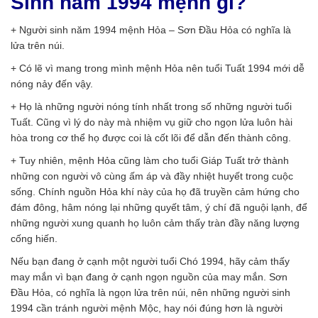
Sinh năm 1994 mệnh gì?
+ Người sinh năm 1994 mệnh Hỏa – Sơn Đầu Hỏa có nghĩa là
lửa trên núi.
+ Có lẽ vì mang trong mình mệnh Hỏa nên tuổi Tuất 1994 mới dễ
nóng nảy đến vậy.
+ Họ là những người nóng tính nhất trong số những người tuổi
Tuất. Cũng vì lý do này mà nhiệm vụ giữ cho ngọn lửa luôn hài
hòa trong cơ thể họ được coi là cốt lõi để dẫn đến thành công.
+ Tuy nhiên, mệnh Hỏa cũng làm cho tuổi Giáp Tuất trở thành
những con người vô cùng ấm áp và đầy nhiệt huyết trong cuộc
sống. Chính nguồn Hỏa khí này của họ đã truyền cảm hứng cho
đám đông, hâm nóng lại những quyết tâm, ý chí đã nguội lạnh, để
những người xung quanh họ luôn cảm thấy tràn đầy năng lượng
cống hiến.
Nếu bạn đang ở cạnh một người tuổi Chó 1994, hãy cảm thấy
may mắn vì bạn đang ở cạnh ngọn nguồn của may mắn. Sơn
Đầu Hỏa, có nghĩa là ngọn lửa trên núi, nên những người sinh
1994 cần tránh người mệnh Mộc, hay nói đúng hơn là người