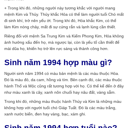
+ Trong khi đó, những người này tương khắc với người mang
mệnh Kim và Thủy. Thủy khắc Hỏa có thể làm người tuổi Chó mất
đi sinh khí, trở nên yếu ớt. Trong khi đó, Hỏa khắc Kim, có thể
làm Kim nóng chảy, mất đi sự cứng rắn và lạnh lùng cần thiết.
Riêng đối với mệnh Sa Trung Kim và Kiếm Phong Kim, Hỏa không
ảnh hưởng xấu đến họ, mà ngược lại, còn là yếu tố cần thiết để
mài dũa họ, khiến họ trở lên rực sáng và thành công hơn.
Sinh năm 1994 hợp màu gì?
Người sinh năm 1994 có màu bản mệnh là các màu thuộc Hỏa.
Đó là màu đỏ, da cam, hồng và tím. Bên cạnh đó, các màu thuộc
hành Thổ và Mộc cũng rất tương hợp với họ. Có thể kể đến ở đây
như màu xanh lá cây, xanh nõn chuối hay nâu đất, vàng sẫm.
Trong khi đó, những màu thuộc hành Thủy và Kim là những màu
không hợp với người tuổi chó Giáp Tuất. Đó là các màu trắng,
xanh nước biển, đen hay vàng, bạc, xám ghi.
Sinh năm 1994 hợp tuổi nào?