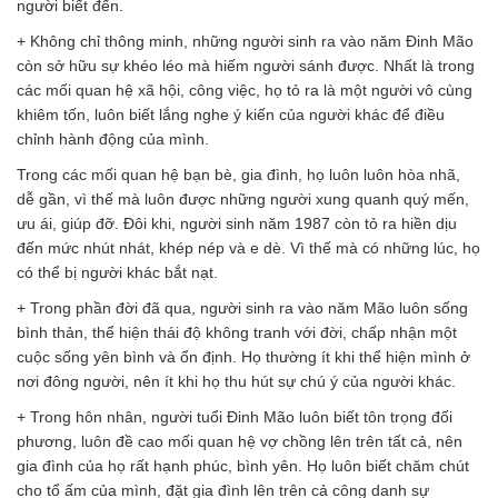
người biết đến.
+ Không chỉ thông minh, những người sinh ra vào năm Đinh Mão
còn sở hữu sự khéo léo mà hiếm người sánh được. Nhất là trong
các mối quan hệ xã hội, công việc, họ tỏ ra là một người vô cùng
khiêm tốn, luôn biết lắng nghe ý kiến của người khác để điều
chỉnh hành động của mình.
Trong các mối quan hệ bạn bè, gia đình, họ luôn luôn hòa nhã,
dễ gần, vì thế mà luôn được những người xung quanh quý mến,
ưu ái, giúp đỡ. Đôi khi, người sinh năm 1987 còn tỏ ra hiền dịu
đến mức nhút nhát, khép nép và e dè. Vì thế mà có những lúc, họ
có thể bị người khác bắt nạt.
+ Trong phần đời đã qua, người sinh ra vào năm Mão luôn sống
bình thản, thể hiện thái độ không tranh với đời, chấp nhận một
cuộc sống yên bình và ổn định. Họ thường ít khi thể hiện mình ở
nơi đông người, nên ít khi họ thu hút sự chú ý của người khác.
+ Trong hôn nhân, người tuổi Đinh Mão luôn biết tôn trọng đối
phương, luôn đề cao mối quan hệ vợ chồng lên trên tất cả, nên
gia đình của họ rất hạnh phúc, bình yên. Họ luôn biết chăm chút
cho tổ ấm của mình, đặt gia đình lên trên cả công danh sự