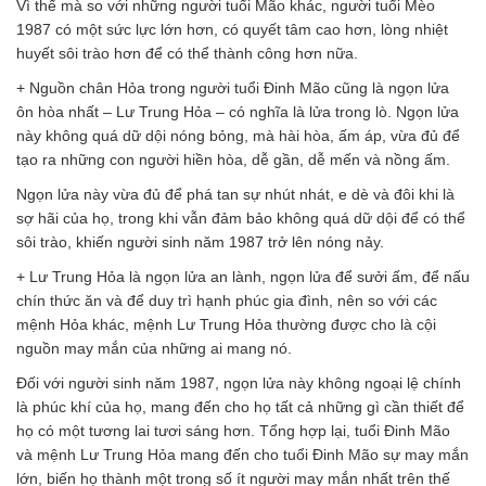
Vì thế mà so với những người tuổi Mão khác, người tuổi Mèo
1987 có một sức lực lớn hơn, có quyết tâm cao hơn, lòng nhiệt
huyết sôi trào hơn để có thể thành công hơn nữa.
+ Nguồn chân Hỏa trong người tuổi Đinh Mão cũng là ngọn lửa
ôn hòa nhất – Lư Trung Hỏa – có nghĩa là lửa trong lò. Ngọn lửa
này không quá dữ dội nóng bỏng, mà hài hòa, ấm áp, vừa đủ để
tạo ra những con người hiền hòa, dễ gần, dễ mến và nồng ấm.
Ngọn lửa này vừa đủ để phá tan sự nhút nhát, e dè và đôi khi là
sợ hãi của họ, trong khi vẫn đảm bảo không quá dữ dội để có thể
sôi trào, khiến người sinh năm 1987 trở lên nóng nảy.
+ Lư Trung Hỏa là ngọn lửa an lành, ngọn lửa để sưởi ấm, để nấu
chín thức ăn và để duy trì hạnh phúc gia đình, nên so với các
mệnh Hỏa khác, mệnh Lư Trung Hỏa thường được cho là cội
nguồn may mắn của những ai mang nó.
Đối với người sinh năm 1987, ngọn lửa này không ngoại lệ chính
là phúc khí của họ, mang đến cho họ tất cả những gì cần thiết để
họ có một tương lai tươi sáng hơn. Tổng hợp lại, tuổi Đinh Mão
và mệnh Lư Trung Hỏa mang đến cho tuổi Đinh Mão sự may mắn
lớn, biến họ thành một trong số ít người may mắn nhất trên thế