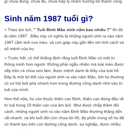
gì chưa đúng, chưa đủ, chưa hợp lý nhằm hướng tới thành công.
Sinh năm 1987 tuổi gì?
+ Theo âm lịch,
” Tuổi Đinh Mão sinh năm bao nhiêu ?”
thì đó
là năm 1987 . Điều này có nghĩa là những người sinh ra vào năm
1987 cầm tinh con mèo, và con giáp này gắn liền với tính cách và
số mệnh của họ.
+ Trước hết, có thể khẳng định rằng tuổi Đinh Mão có một trí
thông minh hơn người. Không phải ngẫu nhiên mà loài mèo được
xếp trên cả chúa sơn lâm, được mệnh danh là thầy của loài hổ.
Đây là một lợi thế của người sinh ra vào năm Mão, bởi họ thường
có cơ hội bứt phá nhanh hơn trong đường công danh nhờ vào trí
tuệ của mình.
Hơn thế nữa, họ còn thuộc thiên can Đinh, thiên can đứng đầu về
trí tuệ trong 10 thiên can của âm lịch. Như được chắp thêm đôi
cánh, những người sinh ra vào năm Đinh Mão thường thăng tiến
rất nhanh, và khi tuổi đời còn chưa tới 40, đa phần trong số họ đã
có thành tựu trên con đường công danh, sự nghiệp, được nhiều