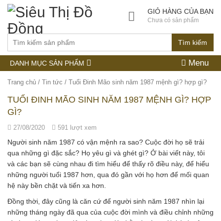
GIỎ HÀNG CỦA BẠN
Chưa có sản phẩm
Tìm kiếm
Menu
DANH MỤC SẢN PHẨM
Trang chủ
/
Tin tức
/
Tuổi Đinh Mão sinh năm 1987 mệnh gì? hợp gì?
TUỔI ĐINH MÃO SINH NĂM 1987 MỆNH GÌ? HỢP
GÌ?
27/08/2020
591 lượt xem
Người sinh năm 1987 có vận mệnh ra sao? Cuộc đời họ sẽ trải
qua những gì đặc sắc? Họ yêu gì và ghét gì? Ở bài viết này, tôi
và các bạn sẽ cùng nhau đi tìm hiểu để thấy rõ điều này, để hiểu
những người tuổi 1987 hơn, qua đó gần với họ hơn để mối quan
hệ này bền chặt và tiến xa hơn.
Đồng thời, đây cũng là căn cứ để người sinh năm 1987 nhìn lại
những tháng ngày đã qua của cuộc đời mình và điều chỉnh những