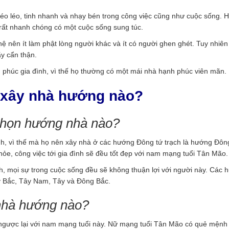
éo léo, tinh nhanh và nhạy bén trong công việc cũng như cuộc sống. 
 rất nhanh chóng có một cuộc sống sung túc.
ệ nên ít làm phật lòng người khác và ít có người ghen ghét. Tuy nhiên
ãy cẩn thận.
h phúc gia đình, vì thế họ thường có một mái nhà hạnh phúc viên mãn.
 xây nhà hướng nào?
chọn hướng nhà nào?
, vì thế mà họ nên xây nhà ở các hướng Đông tứ trạch là hướng Đô
ỏe, công việc tới gia đình sẽ đều tốt đẹp với nam mạng tuổi Tân Mão.
h, mọi sự trong cuộc sống đều sẽ không thuận lợi với người này. Các 
y Bắc, Tây Nam, Tây và Đông Bắc.
nhà hướng nào?
ngược lại với nam mạng tuổi này. Nữ mạng tuổi Tân Mão có quẻ mệnh 