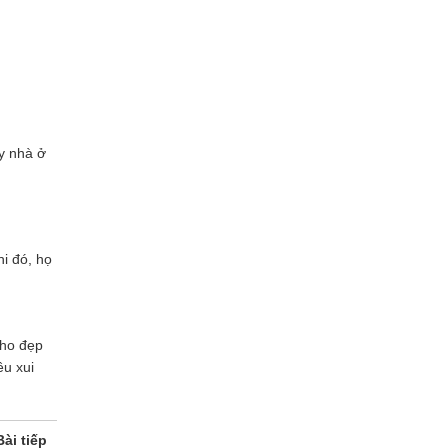
y nhà ở
i đó, họ
cho đẹp
ều xui
Bài tiếp