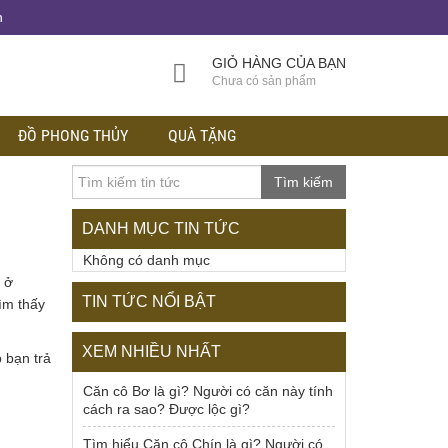
h
GIỎ HÀNG CỦA BẠN
Chưa có sản phẩm
ĐỒ PHONG THỦY
QUÀ TẶNG
Tìm kiếm
DANH MỤC TIN TỨC
Không có danh mục
 ở
TIN TỨC NỔI BẬT
ìm thấy
XEM NHIỀU NHẤT
 bạn trả
Căn cô Bơ là gì? Người có căn này tính
cách ra sao? Được lộc gì?
Tìm hiểu Căn cô Chín là gì? Người có