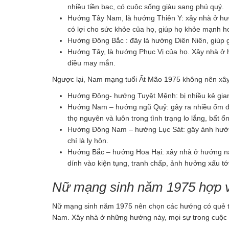
nhiều tiền bạc, có cuộc sống giàu sang phú quý.
Hướng Tây Nam, là hướng Thiên Y: xây nhà ở hư
có lợi cho sức khỏe của họ, giúp họ khỏe mạnh hơ
Hướng Đông Bắc : đây là hướng Diên Niên, giúp g
Hướng Tây, là hướng Phục Vị của họ. Xây nhà ở 
điều may mắn.
Ngược lại, Nam mạng tuổi Ất Mão 1975 không nên xây
Hướng Đông- hướng Tuyệt Mệnh: bị nhiều kẻ gian 
Hướng Nam – hướng ngũ Quỷ: gây ra nhiều ốm đau 
thọ nguyên và luôn trong tình trạng lo lắng, bất ổn
Hướng Đông Nam – hướng Lục Sát: gây ảnh hưởng 
chí là ly hôn.
Hướng Bắc – hướng Hoa Hại: xây nhà ở hướng này,
dính vào kiện tụng, tranh chấp, ảnh hưởng xấu tớ
Nữ mạng sinh năm 1975 hợp v
Nữ mạng sinh năm 1975 nên chọn các hướng có quẻ tr
Nam. Xây nhà ở những hướng này, mọi sự trong cuộc s