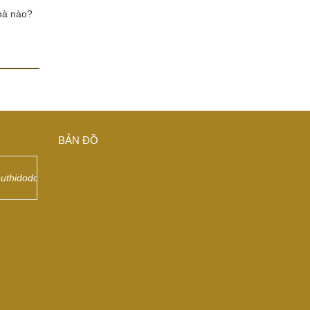
hà nào?
BẢN ĐỒ
euthidodongdep/