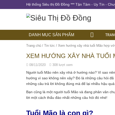
Hệ thống Siêu thị Đồ Đồng *** Tận Tâm - Uy Tín - Chu
TRAN
DANH MỤC SẢN PHẨM
Trang chủ
/
Tin tức
/
Xem hướng xây nhà tuổi Mão hợp vớ
XEM HƯỚNG XÂY NHÀ TUỔI
08/11/2020
308 lượt xem
Người tuổi Mão nên xây nhà ở hướng nào? Vì sao nên
hướng vì sao không nên xây? Đó là những câu hỏi đã là
những câu trả lời không đúng mà để lại nhiều hậu quả 
Bạn cũng là một người tuổi Mão và đang phân vân chưa 
lời một cách thấu đáo nhất những câu hỏi đó nhé!
Tuổi Mão là con gì?