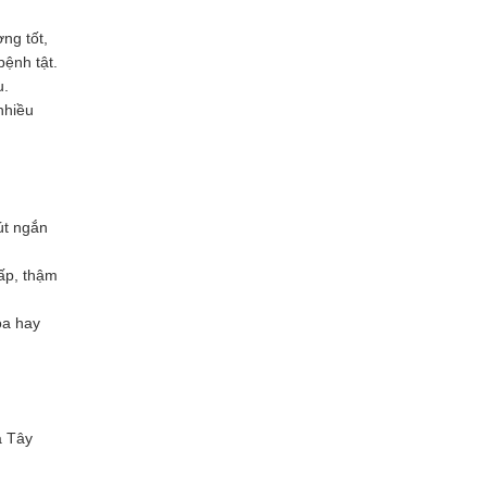
ng tốt,
bệnh tật.
u.
nhiều
út ngắn
ấp, thậm
ọa hay
à Tây