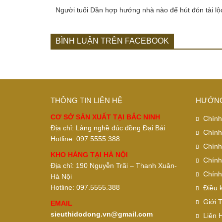
Người tuổi Dần hợp hướng nhà nào để hút đón tài lộ
BÌNH LUẬN TRÊN FACEBOOK
THÔNG TIN LIÊN HỆ
HƯỚNG
CƠ SỞ SẢN XUẤT TẠI BẮC NINH
Chính
Địa chỉ: Làng nghề đúc đồng Đại Bái
Chính
Hotline: 097.5555.388
Chính
KHO HÀNG TẠI HÀ NỘI
Chính
Địa chỉ: 190 Nguyễn Trãi – Thanh Xuân-
Chính
Hà Nội
Hotline: 097.5555.388
Điều 
Giới 
EMAIL
sieuthidodong.vn@gmail.com
Liên 