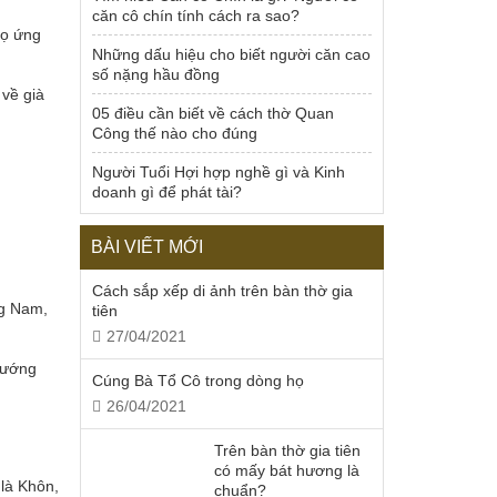
căn cô chín tính cách ra sao?
Họ ứng
Những dấu hiệu cho biết người căn cao
số nặng hầu đồng
 về già
05 điều cần biết về cách thờ Quan
Công thế nào cho đúng
Người Tuổi Hợi hợp nghề gì và Kinh
doanh gì để phát tài?
BÀI VIẾT MỚI
Cách sắp xếp di ảnh trên bàn thờ gia
ng Nam,
tiên
27/04/2021
hướng
Cúng Bà Tổ Cô trong dòng họ
26/04/2021
Trên bàn thờ gia tiên
có mấy bát hương là
là Khôn,
chuẩn?