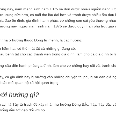
ớng này, nam mạng sinh năm 1975 sẽ đón được nhiều nguồn năng lượ
n, sung sức hơn, có tuổi thọ lâu dài hơn và tránh được nhiều ốm đau 
ia đạo ổn định, gia đình hạnh phúc, vợ chồng con cái yêu thương nha
hướng này, người nam sinh năm 1975 sẽ được quý nhân phù trợ, gặp 
 nhà ở hướng thuộc Đông tứ mệnh, là các hướng:
hãm hại, có thể mất tất cả những gì đang có.
bệnh tật cho các thành viên trong gia đình, làm cho cả gia đình bị r
.
xấu đến hạnh phúc gia đình, làm cho vợ chồng hay cãi vã, tranh ch
 cả gia đình hay bị vướng vào những chuyện thị phi, bị vu oan giá h
i các mối quan hệ xã hội quan trọng.
ới hướng gì?
ạch là Tây tứ trạch để xây nhà như hướng Đông Bắc, Tây, Tây Bắc v
ống đều tốt đẹp đối với họ.