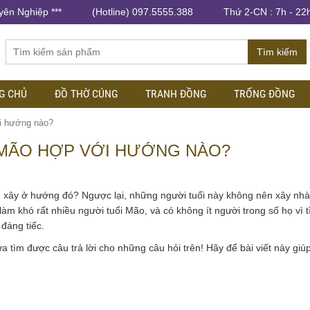
yên Nghiệp ***
(Hotline) 097.5555.388
Thứ 2-CN : 7h - 22
Tìm kiếm
G CHỦ
ĐỒ THỜ CÚNG
TRANH ĐỒNG
TRỐNG ĐỒNG
i hướng nào?
 MÃO HỢP VỚI HƯỚNG NÀO?
 xây ở hướng đó? Ngược lại, những người tuổi này không nên xây nhà
m khó rất nhiều người tuổi Mão, và có không ít người trong số họ vì t
đáng tiếc.
tìm được câu trả lời cho những câu hỏi trên! Hãy để bài viết này giúp