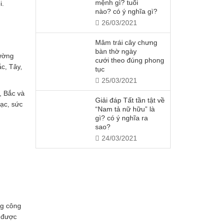
mệnh gì? tuổi
i.
nào? có ý nghĩa gì?
26/03/2021
Mâm trái cây chưng
bàn thờ ngày
đường
cưới theo đúng phong
c, Tây,
tục
25/03/2021
, Bắc và
Giải đáp Tất tần tật về
ạc, sức
“Nam tả nữ hữu” là
gì? có ý nghĩa ra
sao?
24/03/2021
ng công
ó được