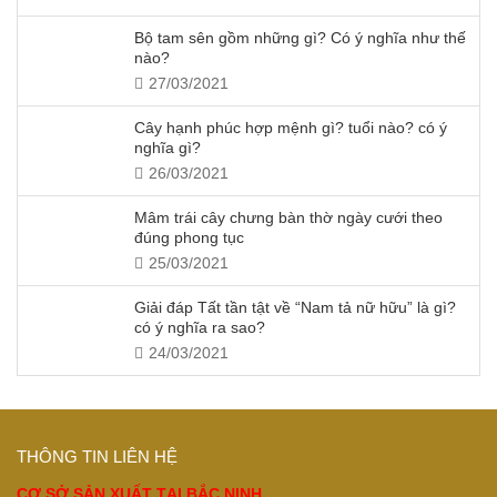
Bộ tam sên gồm những gì? Có ý nghĩa như thế
nào?
27/03/2021
Cây hạnh phúc hợp mệnh gì? tuổi nào? có ý
nghĩa gì?
26/03/2021
Mâm trái cây chưng bàn thờ ngày cưới theo
đúng phong tục
25/03/2021
Giải đáp Tất tần tật về “Nam tả nữ hữu” là gì?
có ý nghĩa ra sao?
24/03/2021
THÔNG TIN LIÊN HỆ
CƠ SỞ SẢN XUẤT TẠI BẮC NINH