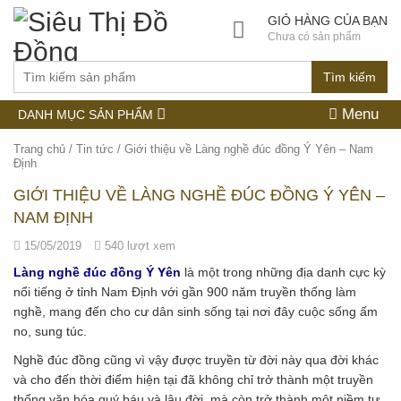
GIỎ HÀNG CỦA BẠN
Chưa có sản phẩm
Tìm kiếm
Menu
DANH MỤC SẢN PHẨM
Trang chủ
/
Tin tức
/
Giới thiệu về Làng nghề đúc đồng Ý Yên – Nam
Định
GIỚI THIỆU VỀ LÀNG NGHỀ ĐÚC ĐỒNG Ý YÊN –
NAM ĐỊNH
15/05/2019
540 lượt xem
Làng nghề đúc đồng Ý Yên
là một trong những địa danh cực kỳ
nổi tiếng ở tỉnh Nam Định với gần 900 năm truyền thống làm
nghề, mang đến cho cư dân sinh sống tại nơi đây cuộc sống ấm
no, sung túc.
Nghề đúc đồng cũng vì vậy được truyền từ đời này qua đời khác
và cho đến thời điểm hiện tại đã không chỉ trở thành một truyền
thống văn hóa quý báu và lâu đời, mà còn trở thành một niềm tự