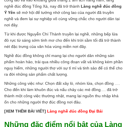
công lao và vào khoảng giữa tháng 2 âm lịch hàng năm, làng
nghề đúc đồng Tống Xá, nay đã trở thành
Làng nghề đúc đồng
Ý Yên
sẽ mở hội để tưởng nhớ công lao của người đã truyền
nghề và đem lại sự nghiệp vô cùng vững chắc cho người dân tại
nơi đây.
Từ khi được Nguyễn Chí Thành truyền lại nghề, những bếp lửa
đỏ rực từ sáng sớm tinh mơ cho đến khi trời sầm tối đã trở thành
nét đặc trưng của văn hóa vùng miền nơi đây.
Nghề đúc đồng không chỉ mang lại cho người dân những sản
phẩm hoàn hảo, trải qua nhiều công đoạn vất vả không kém phần
nguy hiểm, những người thợ với sự tỉ mỉ và tinh sảo để có thể cho
ra đời những sản phẩm chất lượng.
Những công việc như: Chọn đất xây lò, nhóm lửa, chọn đồng ….
Cho đến khi làm khuôn đúc và nấu chảy các mẻ đồng…. đã trở
thành một công việc thường nhật, mang lại nguồn thu nhập khá
ổn cho những người thợ đúc đồng nơi đâu.
[XEM THÊM BÀI VIẾT]
Làng nghề đúc đồng
Đại Bái
Những đặc điểm nổi bật của Làng