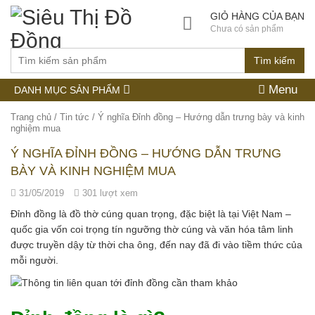
GIỎ HÀNG CỦA BẠN
Chưa có sản phẩm
Tìm kiếm
Menu
DANH MỤC SẢN PHẨM
Trang chủ
/
Tin tức
/
Ý nghĩa Đỉnh đồng – Hướng dẫn trưng bày và kinh
nghiệm mua
Ý NGHĨA ĐỈNH ĐỒNG – HƯỚNG DẪN TRƯNG
BÀY VÀ KINH NGHIỆM MUA
31/05/2019
301 lượt xem
Đỉnh đồng là đồ thờ cúng quan trọng, đặc biệt là tại Việt Nam –
quốc gia vốn coi trọng tín ngưỡng thờ cúng và văn hóa tâm linh
được truyền dậy từ thời cha ông, đến nay đã đi vào tiềm thức của
mỗi người.