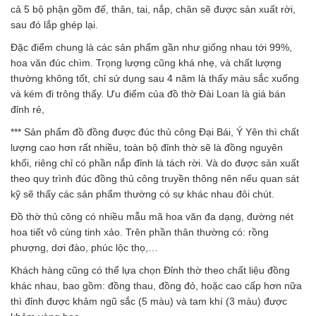
cả 5 bộ phận gồm đế, thân, tai, nắp, chân sẽ được sản xuất rời,
sau đó lắp ghép lại.
Đặc điểm chung là các sản phẩm gần như giống nhau tới 99%,
hoa văn đúc chìm. Trọng lượng cũng khá nhẹ, và chất lượng
thường không tốt, chỉ sử dụng sau 4 năm là thấy màu sắc xuống
và kém đi trông thấy. Ưu điểm của đồ thờ Đài Loan là giá bán
đỉnh rẻ,
*** Sản phẩm đồ đồng được đúc thủ công Đại Bái, Ý Yên thì chất
lượng cao hơn rất nhiều, toàn bộ đỉnh thờ sẽ là đồng nguyên
khối, riêng chỉ có phần nắp đỉnh là tách rời. Và do được sản xuất
theo quy trình đúc đồng thủ công truyền thông nên nếu quan sát
kỹ sẽ thấy các sản phẩm thường có sự khác nhau đôi chút.
Đồ thờ thủ công có nhiều mẫu mã hoa văn đa dạng, đường nét
hoa tiết vô cùng tinh xảo. Trên phần thân thường có: rồng
phượng, dơi đào, phúc lộc thọ,…
Khách hàng cũng có thể lựa chọn Đỉnh thờ theo chất liệu đồng
khác nhau, bao gồm: đồng thau, đồng đỏ, hoặc cao cấp hơn nữa
thì đỉnh được khảm ngũ sắc (5 màu) và tam khí (3 màu) được