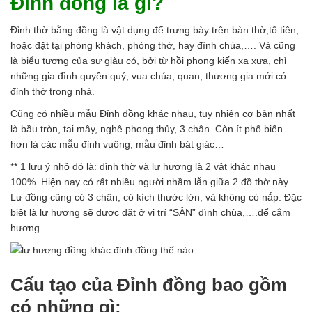
Đỉnh đồng là gì?
Đỉnh thờ bằng đồng là vật dụng để trưng bày trên bàn thờ,tổ tiên,
hoặc đặt tại phòng khách, phòng thờ, hay đình chùa,…. Và cũng
là biểu tượng của sự giàu có, bởi từ hồi phong kiến xa xưa, chỉ
những gia đình quyền quý, vua chúa, quan, thương gia mới có
đỉnh thờ trong nhà.
Cũng có nhiều mẫu Đỉnh đồng khác nhau, tuy nhiên cơ bản nhất
là bầu tròn, tai mây, nghê phong thủy, 3 chân. Còn ít phổ biến
hơn là các mẫu đỉnh vuông, mẫu đỉnh bát giác…
** 1 lưu ý nhỏ đó là: đỉnh thờ và lư hương là 2 vật khác nhau
100%. Hiện nay có rất nhiều người nhầm lẫn giữa 2 đồ thờ này.
Lư đồng cũng có 3 chân, có kích thước lớn, và không có nắp. Đặc
biệt là lư hương sẽ được đặt ở vị trí “SÂN” đình chùa,….để cắm
hương.
Cấu tạo của Đỉnh đồng bao gồm
có những gì: