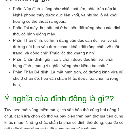
Phần Nắp đỉnh: giống như chiếc bát lớn, phía trên nắp là
Nghê phong thủy được đúc liền khối, và những lỗ để khói
hương có thể thoát ra ngoài..
Phần Tai mây: là phần tai ở hai bên đối xứng nhau của đỉnh
thờ, có hình giống mây.
Phần Thân đỉnh: có hình dạng bầu dục cân đối, với vô số
đường nét hoa văn được chạm khắc đôi rồng chầu về mặt
trăng, và dòng chữ “Phúc lộc thọ khang ninh”.
Phần Chân đỉnh: gồm có 3 chân được đúc liền với phần
bụng đỉnh , mang ý nghĩa “vững như kiềng ba chân”
Phần Phần Đế đỉnh: Là mặt hình tròn, có đường kính vừa đủ
cho 3 chân đế, hoa văn chạm khắc được lựa chọn là rồng,
hoa,…
Ý nghĩa của đỉnh đồng là gì??
Tùy theo mỗi vùng miền mà lại có văn hóa thờ cúng hơi riêng 1
chút, cách lựa chọn đồ thờ và bày biên trên bàn thờ gia tiên cũng
khác nhau. Những chắc chắn là phải có đỉnh thờ đồng, qua đó có
thể thấy được rằng mức độ quan trọng của vật này.