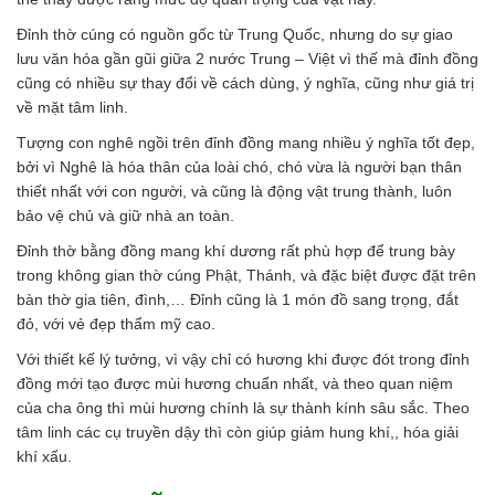
Đỉnh thờ cúng có nguồn gốc từ Trung Quốc, nhưng do sự giao
lưu văn hóa gần gũi giữa 2 nước Trung – Việt vì thế mà đỉnh đồng
cũng có nhiều sự thay đổi về cách dùng, ý nghĩa, cũng như giá trị
về mặt tâm linh.
Tượng con nghê ngồi trên đỉnh đồng mang nhiều ý nghĩa tốt đẹp,
bởi vì Nghê là hóa thân của loài chó, chó vừa là người bạn thân
thiết nhất với con người, và cũng là động vật trung thành, luôn
bảo vệ chủ và giữ nhà an toàn.
Đỉnh thờ bằng đồng mang khí dương rất phù hợp để trung bày
trong không gian thờ cúng Phật, Thánh, và đặc biệt được đặt trên
bàn thờ gia tiên, đình,… Đỉnh cũng là 1 món đồ sang trọng, đắt
đỏ, với vẻ đẹp thẩm mỹ cao.
Với thiết kế lý tưởng, vì vậy chỉ có hương khi được đót trong đỉnh
đồng mới tạo được mùi hương chuẩn nhất, và theo quan niệm
của cha ông thì mùi hương chính là sự thành kính sâu sắc. Theo
tâm linh các cụ truyền dậy thì còn giúp giảm hung khí,, hóa giải
khí xấu.