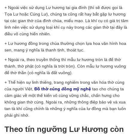
+ Ngoài việc sử dụng Lư hương tại gia đình (thì sẽ được gọi là
Tọa Lư hoặc Cúng Lư), chúng ta cũng rất hay bắt gặp lư hương
tại các gian thờ của đình chùa, miếu mạo. Là khí cụ có giá trị tâm
linh nên việc sử dụng loại khí cụ này trong các gian thờ tại đây là
điều vô cùng hiển nhiên.
+ Lư hương đồng trong chùa thường chọn lựa hoa văn hình hoa
sen, mang ý nghĩa là thanh tịnh, thoát tục.
+ Ngoài ra, theo truyền thống thì mẫu lư hương tròn là để thờ
thánh, thờ phật (có nghĩa là trời tròn). Còn mẫu lư hương vuông
để thờ thần (có nghĩa là đất vuông).
+ Thể hiện sự linh thiêng, trang nghiêm trong văn hóa thờ cúng
của người Việt,
Đồ thờ cúng đồng mỹ nghệ
tạo cho chúng ta
cảm giác về một thế kiến vô cùng vững chắc, chấn hưng cho
không gian thờ cúng. Ngoài ra, những thông điệp bảo vệ và xua
tan tà khí cũng chính là những ý nghĩa của lư đồng mà bạn luôn
phải ghi nhớ.
Theo tín ngưỡng Lư Hương còn