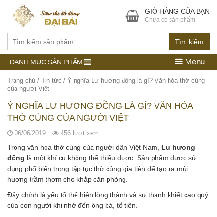
GIỎ HÀNG CỦA BẠN
Chưa có sản phẩm
Tìm kiếm
Menu
DANH MỤC SẢN PHẨM
Trang chủ
/
Tin tức
/
Ý nghĩa Lư hương đồng là gì? Văn hóa thờ cúng
của người Việt
Ý NGHĨA LƯ HƯƠNG ĐỒNG LÀ GÌ? VĂN HÓA
THỜ CÚNG CỦA NGƯỜI VIỆT
06/06/2019
456 lượt xem
Trong văn hóa thờ cúng của người dân Việt Nam,
Lư hương
đồng
là một khí cụ không thể thiếu được. Sản phẩm được sử
dụng phổ biến trong tập tục thờ cúng gia tiên để tạo ra mùi
hương trầm thơm cho khắp căn phòng.
Đây chính là yếu tố thể hiện lòng thành và sự thanh khiết cao quý
của con người khi nhớ đến ông bà, tổ tiên.