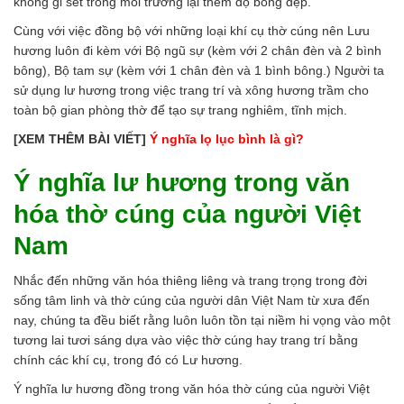
không gỉ sét trong môi trường lại thêm độ bóng đẹp.
Cùng với việc đồng bộ với những loại khí cụ thờ cúng nên Lưu
hương luôn đi kèm với Bộ ngũ sự (kèm với 2 chân đèn và 2 bình
bông), Bộ tam sự (kèm với 1 chân đèn và 1 bình bông.) Người ta
sử dụng lư hương trong việc trang trí và xông hương trầm cho
toàn bộ gian phòng thờ để tạo sự trang nghiêm, tĩnh mịch.
[XEM THÊM BÀI VIẾT]
Ý nghĩa lọ lục bình là gì?
Ý nghĩa lư hương trong văn
hóa thờ cúng của người Việt
Nam
Nhắc đến những văn hóa thiêng liêng và trang trọng trong đời
sống tâm linh và thờ cúng của người dân Việt Nam từ xưa đến
nay, chúng ta đều biết rằng luôn luôn tồn tại niềm hi vọng vào một
tương lai tươi sáng dựa vào việc thờ cúng hay trang trí bằng
chính các khí cụ, trong đó có Lư hương.
Ý nghĩa lư hương đồng trong văn hóa thờ cúng của người Việt