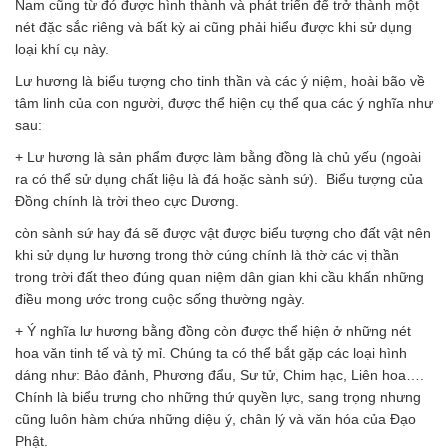
Nam cũng từ đó được hình thành và phát triển để trở thành một
nét đặc sắc riêng và bất kỳ ai cũng phải hiểu được khi sử dụng
loại khí cụ này.
Lư hương là biểu tượng cho tinh thần và các ý niệm, hoài bão về
tâm linh của con người, được thể hiện cụ thể qua các ý nghĩa như
sau:
+ Lư hương là sản phẩm được làm bằng đồng là chủ yếu (ngoài
ra có thể sử dụng chất liệu là đá hoặc sành sứ). Biểu tượng của
Đồng chính là trời theo cực Dương.
còn sành sứ hay đá sẽ được vật được biểu tượng cho đất vật nên
khi sử dụng lư hương trong thờ cúng chính là thờ các vị thần
trong trời đất theo đúng quan niệm dân gian khi cầu khấn những
điều mong ước trong cuộc sống thường ngày.
+ Ý nghĩa lư hương bằng đồng còn được thể hiện ở những nét
hoa văn tinh tế và tỷ mỉ. Chúng ta có thể bắt gặp các loại hình
dáng như: Bảo đảnh, Phương đẩu, Sư tử, Chim hạc, Liên hoa….
Chính là biểu trưng cho những thứ quyền lực, sang trọng nhưng
cũng luôn hàm chứa những diệu ý, chân lý và văn hóa của Đạo
Phật.