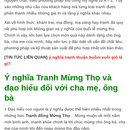
nguyên chất, theo phương pháp thủ công mỹ nghệ từ A – Z. Tùy
vào những nhu cầu của khách hàng mà từng loại tranh được
phân thành nhiều những giá trị và tầng ý nghĩa khác nhau.
Xét về hình thức, khảm trai, mạ đồng, mạ vàng hay tranh đá quý
rất phù hợp với không gian và ý nghĩa của buổi lễ mừng thọ.
Chính vì vậy, khi bạn lựa chọn món quà này dành tặng cho ông
bà, cha mẹ của mình, hãy nên lưu ý đặc biệt về vấn đề chất liệu,
phương pháp và kỹ thuật sản xuất để phù hợp nhất với bản thân.
[TIN TỨC LIÊN QUAN]
ý nghĩa tranh thuận buồm xuôi gió là
gì?
Ý nghĩa Tranh Mừng Thọ và
đạo hiếu đối với cha mẹ, ông
bà
+ Đạo hiếu con người là ý nghĩa được thể hiện nhiều nhất trong
những bức
Tranh đồng Mừng Thọ
. Mong muốn về một năm
mới bình anh, mạnh khỏe chính là lời chúc mừng cho ông bà, cha
mẹ của mình khi đến ngày mừng thọ đầu năm.