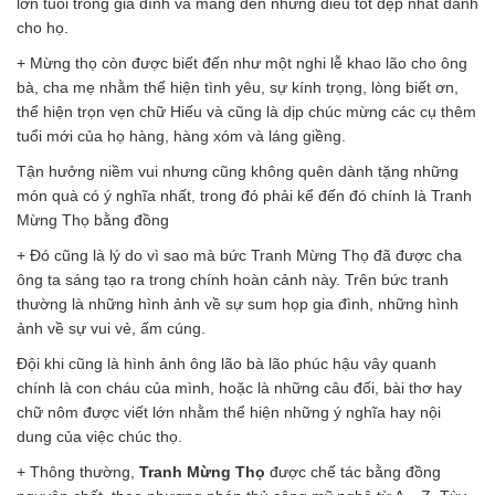
lớn tuổi trong gia đình và mang đến những điều tốt đẹp nhất dành
cho họ.
+ Mừng thọ còn được biết đến như một nghi lễ khao lão cho ông
bà, cha mẹ nhằm thể hiện tình yêu, sự kính trọng, lòng biết ơn,
thể hiện trọn vẹn chữ Hiếu và cũng là dịp chúc mừng các cụ thêm
tuổi mới của họ hàng, hàng xóm và láng giềng.
Tận hưởng niềm vui nhưng cũng không quên dành tặng những
món quà có ý nghĩa nhất, trong đó phải kể đến đó chính là Tranh
Mừng Thọ bằng đồng
+ Đó cũng là lý do vì sao mà bức Tranh Mừng Thọ đã được cha
ông ta sáng tạo ra trong chính hoàn cảnh này. Trên bức tranh
thường là những hình ảnh về sự sum họp gia đình, những hình
ảnh về sự vui vẻ, ấm cúng.
Đội khi cũng là hình ảnh ông lão bà lão phúc hậu vây quanh
chính là con cháu của mình, hoặc là những câu đối, bài thơ hay
chữ nôm được viết lớn nhằm thể hiện những ý nghĩa hay nội
dung của việc chúc thọ.
+ Thông thường,
Tranh Mừng Thọ
được chế tác bằng đồng