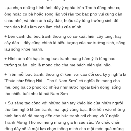
Lựa chọn những hình ảnh đầy ý nghĩa trên Tranh đồng như cụ
ông hoặc cụ bà hoặc song lão với râu tóc bạc phơ vui cùng đàn
cháu nhỏ, và hình ảnh cây đào, hoặc cây tùng trường sinh để
trọn đạo hiếu làm con làm cháu của mình.
+ Bên cạnh đó, bức tranh thường có sự xuất hiện cây tùng, hay
cây đào – đây cũng chính là biểu tượng của sự trường sinh, sống
lâu sống khỏe mạnh.
+ Hình ảnh đôi hạc trong bức tranh mang hàm ý là tùng hạc
trường xuân , tức là mong cho cha mẹ bách niên giai não.
+ Trên mỗi bức tranh, thường đi kèm với câu đối cực kỳ ý nghĩa là
“Phúc như Đông Hải – Thọ tỉ Nam Sơn” có nghĩa là: mong cha
mẹ, ông ba có phúc lộc nhiều như nước ngoài biển đông, sống
thọ nhiều tuổi như là núi Nam Sơn.
+ Sự sáng tạo cộng với những bàn tay khéo léo của nhữn người
thợ làm nghề khảm tranh, mạ, quỳ vàng bạc, thổi hồn vào những
hình ảnh đó đã mang đến cho bức tranh nói chung và Ý nghĩa
Tranh Mừng Thọ nói riêng những giá trị sâu sắc. Và chắc chắn
rằng đây sẽ là một lựa chọn thông minh cho một món quà mừng