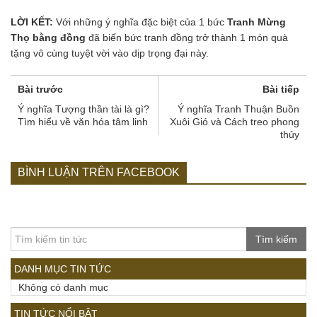
LỜI KẾT:
Với những ý nghĩa đặc biệt của 1 bức
Tranh Mừng
Thọ bằng đồng
đã biến bức tranh đồng trở thành 1 món quà
tặng vô cùng tuyệt vời vào dịp trọng đại này.
Bài trước
Bài tiếp
Ý nghĩa Tượng thần tài là gì?
Ý nghĩa Tranh Thuận Buồn
Tìm hiểu về văn hóa tâm linh
Xuôi Gió và Cách treo phong
thủy
BÌNH LUẬN TRÊN FACEBOOK
Tìm kiếm
DANH MỤC TIN TỨC
Không có danh mục
TIN TỨC NỔI BẬT