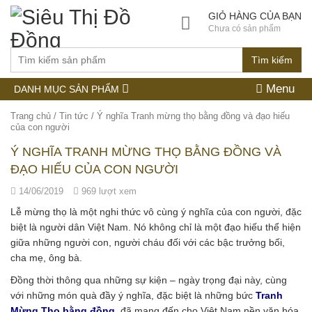
GIỎ HÀNG CỦA BẠN
Chưa có sản phẩm
Tìm kiếm
Menu
DANH MỤC SẢN PHẨM
Trang chủ
/
Tin tức
/
Ý nghĩa Tranh mừng thọ bằng đồng và đạo hiếu
của con người
Ý NGHĨA TRANH MỪNG THỌ BẰNG ĐỒNG VÀ
ĐẠO HIẾU CỦA CON NGƯỜI
14/06/2019
969 lượt xem
Lễ mừng thọ là một nghi thức vô cùng ý nghĩa của con người, đặc
biệt là người dân Việt Nam. Nó không chỉ là một đạo hiếu thể hiện
giữa những người con, người cháu đối với các bậc trưởng bối,
cha mẹ, ông bà.
Đồng thời thông qua những sự kiện – ngày trọng đại này, cùng
với những món quà đầy ý nghĩa, đặc biệt là những bức
Tranh
Mừng Thọ bằng đồng
, đã mang đến cho Việt Nam nền văn hóa