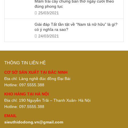
Mâm trái cây chưng bàn thờ ngày cưới theo
đúng phong tục
25/03/2021
Giải đáp Tất tần tật về “Nam tả nữ hữu” là gì?
có ý nghĩa ra sao?
24/03/2021
THÔNG TIN LIÊN HỆ
CƠ SỞ SẢN XUẤT TẠI BẮC NINH
Địa chỉ: Làng nghề đúc đồng Đại Bái
Hotline: 097.5555.388
KHO HÀNG TẠI HÀ NỘI
Địa chỉ: 190 Nguyễn Trãi – Thanh Xuân- Hà Nội
Hotline: 097.5555.388
EMAIL
sieuthidodong.vn@gmail.com