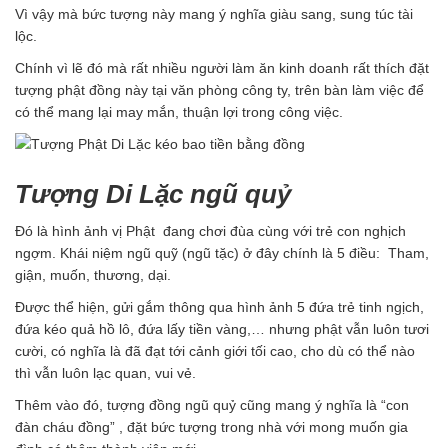
Vì vậy mà bức tượng này mang ý nghĩa giàu sang, sung túc tài
lộc.
Chính vì lẽ đó mà rất nhiều người làm ăn kinh doanh rất thích đặt
tượng phật đồng này tại văn phòng công ty, trên bàn làm việc để
có thể mang lại may mắn, thuận lợi trong công việc.
Tượng Di Lặc ngũ quỷ
Đó là hình ảnh vị Phật đang chơi đùa cùng với trẻ con nghịch
ngợm. Khái niệm ngũ quỹ (ngũ tặc) ở đây chính là 5 điều: Tham,
giận, muốn, thương, dại.
Được thể hiện, gửi gắm thông qua hình ảnh 5 đứa trẻ tinh ngịch,
đứa kéo quả hồ lô, đứa lấy tiền vàng,… nhưng phật vẫn luôn tươi
cười, có nghĩa là đã đạt tới cảnh giới tối cao, cho dù có thể nào
thì vẫn luôn lạc quan, vui vẻ.
Thêm vào đó, tượng đồng ngũ quỷ cũng mang ý nghĩa là “con
đàn cháu đồng” , đặt bức tượng trong nhà với mong muốn gia