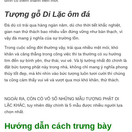
đình có thêm thành viên mới.
Tượng gỗ Di Lặc ôm đá
Đá dù có trải qua hàng ngàn năm, dù cho thời tiết khắc nghiệt,
gian nan thử thách bao nhiêu vẫn đứng vững như bàn thạch, vì
vậy đá mang ý nghĩa của sự trường tồn.
Trong cuộc sống đời thường vậy, trải qua nhiều mệt mỏi, khó
khăn và căng thẳng trong công việc thì ta thường có xu hướng
tìm đến sự bình yên, thư thái, vui vẻ. Và lý tưởng nhất đó chính là
đặt bức tượng phật này trong nhà, không chỉ mang ý nghĩa phong
thủy tốt đẹp, mà khi nhìn vào bức tượng luôn tươi cười thì chúng
ta cũng cảm thấy vui vẻ và vượt qua mọi khó khăn, thử thách.
NGOÀI RA, CÒN CÓ VÔ SỐ NHỮNG MẪU TƯỢNG PHẬT DI
LẶC KHÁC, tuy nhiên đây chính là 5 mẫu được nhiều người lựa
chọn nhất.
Hướng dẫn cách trưng bày