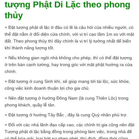
tượng Phật Di Lặc theo phong
thủy
+ Đặt tượng phật di lặc ở đâu có lẽ là câu hỏi của nhiều người, có
thể đặt nằm ở đối diện cửa chính, với vị trí cao tầm 1m so với mặt
đất. Theo phong thủy thì đây chính là vị trí lý tưởng nhất để biến
khí thành năng lượng tốt.
+ Nếu không gian ngôi nhà không cho phép, thì có thể đặt tượng
ở trên bàn cạnh tường, hay trong góc với mặt phật hướng ra cửa
chính.
+ Đặt tượng ở cung Sinh khí, sẽ giúp mang tới tài lộc, sức khỏe,
công việc kinh doanh thuận lợi cho gia chủ.
+ Nên đặt tượng ở hướng Đông Nam (là cung Thiên Lộc) trong
phong khách, quầy lễ tân.
+ Đặt tượng ở hướng Tây Bắc , đây là cung Quý nhân phù trợ.
+ Đối với các nhà lãnh đạo cấp cao, các chính trị gia cũng nên đặt
Tượng phật di lặc bằng đồng trong phòng làm việc, trong nhà để
có thể hóa giải, loại bớt sự ghen ghét, thù địch, đồng thời cũng