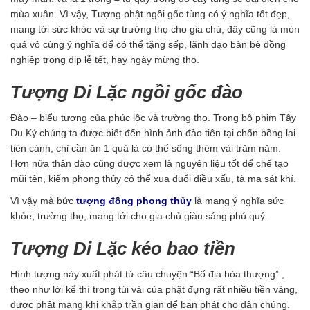
mùa xuân. Vì vậy, Tượng phật ngồi gốc tùng có ý nghĩa tốt đẹp,
mang tới sức khỏe và sự trường thọ cho gia chủ, đây cũng là món
quá vô cùng ý nghĩa để có thể tặng sếp, lãnh đạo bàn bè đồng
nghiệp trong dịp lễ tết, hay ngày mừng thọ.
Tượng Di Lặc ngồi gốc đào
Đào – biểu tượng của phúc lộc và trường thọ. Trong bộ phim Tây
Du Ký chúng ta được biết đến hình ảnh đào tiên tại chốn bồng lai
tiên cảnh, chỉ cần ăn 1 quả là có thể sống thêm vài trăm năm.
Hơn nữa thân đào cũng được xem là nguyên liệu tốt để chế tạo
mũi tên, kiếm phong thủy có thể xua đuổi điều xấu, tà ma sát khí.
Vì vậy mà bức
tượng đồng phong thủy
là mang ý nghĩa sức
khỏe, trường thọ, mang tới cho gia chủ giàu sáng phú quý.
Tượng Di Lặc kéo bao tiền
Hình tượng này xuất phát từ câu chuyện “Bố địa hòa thượng” ,
theo như lời kể thì trong túi vải của phật đựng rất nhiều tiền vàng,
được phật mang khi khắp trần gian để ban phát cho dân chúng.