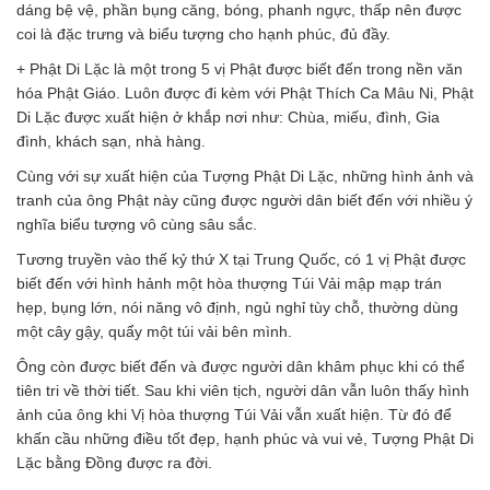
dáng bệ vệ, phần bụng căng, bóng, phanh ngực, thấp nên được
coi là đặc trưng và biểu tượng cho hạnh phúc, đủ đầy.
+ Phật Di Lặc là một trong 5 vị Phật được biết đến trong nền văn
hóa Phật Giáo. Luôn được đi kèm với Phật Thích Ca Mâu Ni, Phật
Di Lặc được xuất hiện ở khắp nơi như: Chùa, miếu, đình, Gia
đình, khách sạn, nhà hàng.
Cùng với sự xuất hiện của Tượng Phật Di Lặc, những hình ảnh và
tranh của ông Phật này cũng được người dân biết đến với nhiều ý
nghĩa biểu tượng vô cùng sâu sắc.
Tương truyền vào thế kỷ thứ X tại Trung Quốc, có 1 vị Phật được
biết đến với hình hảnh một hòa thượng Túi Vải mập mạp trán
hẹp, bụng lớn, nói năng vô định, ngủ nghỉ tùy chỗ, thường dùng
một cây gậy, quẩy một túi vải bên mình.
Ông còn được biết đến và được người dân khâm phục khi có thể
tiên tri về thời tiết. Sau khi viên tịch, người dân vẫn luôn thấy hình
ảnh của ông khi Vị hòa thượng Túi Vải vẫn xuất hiện. Từ đó để
khấn cầu những điều tốt đẹp, hạnh phúc và vui vẻ, Tượng Phật Di
Lặc bằng Đồng được ra đời.