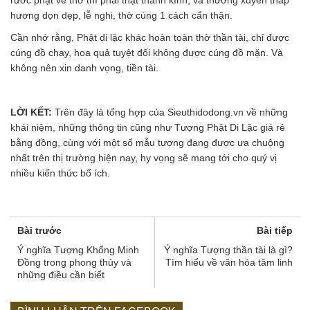
rước phật về thờ thì phải thật thành kính, và thường xuyên thắp
hương dọn dẹp, lễ nghi, thờ cúng 1 cách cẩn thận.
Cần nhớ rằng, Phật di lặc khác hoàn toàn thờ thần tài, chỉ được
cúng đồ chay, hoa quả tuyệt đối không được cúng đồ mặn. Và
không nên xin danh vọng, tiền tài.
LỜI KẾT:
Trên đây là tổng hợp của Sieuthidodong.vn về những
khái niệm, những thông tin cũng như Tượng Phật Di Lặc giá rẻ
bằng đồng, cùng với một số mẫu tượng đang được ưa chuộng
nhất trên thị trường hiện nay, hy vọng sẽ mang tới cho quý vị
nhiều kiến thức bổ ích.
Bài trước
Bài tiếp
Ý nghĩa Tượng Khổng Minh
Ý nghĩa Tượng thần tài là gì?
Đồng trong phong thủy và
Tìm hiểu về văn hóa tâm linh
những điều cần biết