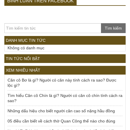
BÌNH LUẬN TRÊN FACEBOOK
Tìm kiếm
DANH MỤC TIN TỨC
Không có danh mục
TIN TỨC NỔI BẬT
XEM NHIỀU NHẤT
Căn cô Bơ là gì? Người có căn này tính cách ra sao? Được
lộc gì?
Tìm hiểu Căn cô Chín là gì? Người có căn cô chín tính cách ra
sao?
Những dấu hiệu cho biết người căn cao số nặng hầu đồng
05 điều cần biết về cách thờ Quan Công thế nào cho đúng