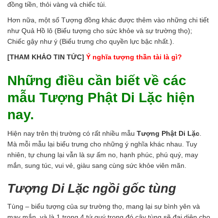
đồng tiền, thỏi vàng và chiếc túi.
Hơn nữa, một số Tượng đồng khác được thêm vào những chi tiết
như Quả Hồ lô (Biểu tượng cho sức khỏe và sự trường thọ);
Chiếc gậy như ý (Biểu trưng cho quyền lực bậc nhất.).
[THAM KHẢO TIN TỨC]
Ý nghĩa tượng thần tài là gì?
Những điều cần biết về các
mẫu Tượng Phật Di Lặc hiện
nay.
Hiện nay trên thị trường có rất nhiều mẫu
Tượng Phật Di Lặc
.
Mà mỗi mẫu lại biểu trưng cho những ý nghĩa khác nhau. Tuy
nhiên, tự chung lại vẫn là sự ấm no, hạnh phúc, phú quý, may
mắn, sung túc, vui vẻ, giàu sang cùng sức khỏe viên mãn.
Tượng Di Lặc ngồi gốc tùng
Tùng – biểu tượng của sự trường thọ, mang lại sự bình yên và
may mắn. và là 1 trong 4 tứ quý trong đó cây tùng sẽ đại diện cho