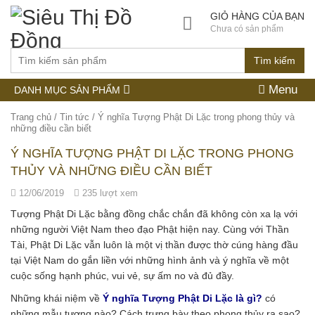
GIỎ HÀNG CỦA BẠN
Chưa có sản phẩm
Tìm kiếm
Menu
DANH MỤC SẢN PHẨM
Trang chủ
/
Tin tức
/
Ý nghĩa Tượng Phật Di Lặc trong phong thủy và
những điều cần biết
Ý NGHĨA TƯỢNG PHẬT DI LẶC TRONG PHONG
THỦY VÀ NHỮNG ĐIỀU CẦN BIẾT
12/06/2019
235 lượt xem
Tượng Phật Di Lặc bằng đồng chắc chắn đã không còn xa lạ với
những người Việt Nam theo đạo Phật hiện nay. Cùng với Thần
Tài, Phật Di Lặc vẫn luôn là một vị thần được thờ cúng hàng đầu
tại Việt Nam do gắn liền với những hình ảnh và ý nghĩa về một
cuộc sống hạnh phúc, vui vẻ, sự ấm no và đủ đầy.
Những khái niệm về
Ý nghĩa Tượng Phật Di Lặc là gì?
có
những mẫu tượng nào? Cách trưng bày theo phong thủy ra sao?